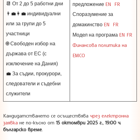
📆 От 2 до 5 работни дни
EN
FR
предложение
👨‍💼👩‍💼 индивидуални
Споразумение за
или за групи до 5
EN
FR
домакинство
участници
EN
FR
Модел на програма
🌐 Свободен избор на
Финансова политика на
държава от ЕС (с
ЕМСО
изключение на Дания)
💼 За съдии, прокурори,
следователи и съдебни
служители
Кандидатстването се осъществява
чрез електронна
заявка
не по-късно от
15 октомври 2025 г., 19:00 ч.
българско време
.