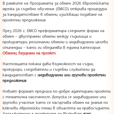
В рамките на Програмата за обмен 2026 Европейската
мрежа за съдебно обучение (ЕМСО) открива процедура
за кандидатстване в обмени, изискващи подаване на
проектни предложения.
През 2026 г. ЕМСО преформатира следните форми на
обмен – двустранни обмени между съдилища и
прокуратури, регионални обмени и индивидуални целеви
стипендии – като ги обединява в единна категория:
Обмени, базирани на проект
.
Настоящата покана дава възможност на съдии,
прокурори, следователи и съдебни служители да
кандидатстват с
индивидуални или групови проектни
предложения
.
Новият формат предлага по-добре адаптирани проекти
с тематична насоченост. Допуска се индивидуално или
групово участие, като се насърчава обмен на знания по
ключови европейски теми в областта на правосъдието.
Задължително е проектите да включват
ясно