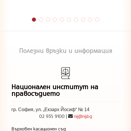
Полезни връзки и информация
Национален институт на
правосъдието
гр. София, ул. „Екзарх Йосиф“ № 14
02 935 9100
nij@nij.bg
|
Върховен касационен съд