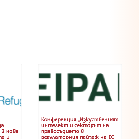
Конференция „Изкуственият
за
интелект и секторът на
 в нова
правосъдието в
та и
регулаторния пейзаж на ЕС