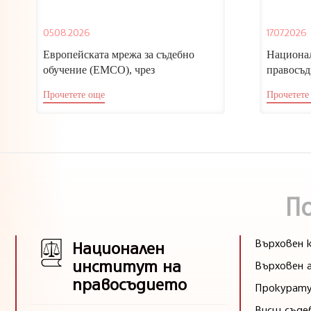
05.08.2026
17.07.2026
Европейската мрежа за съдебно
Национал
обучение (ЕМСО), чрез
правосъд
Националния институт на
Европейс
Прочетете още
Прочетете
правосъдието, отправя покана за
обучение
участие...
П
Върховен к
Национален
институт на
Върховен 
правосъдието
Прокурату
Висш съде