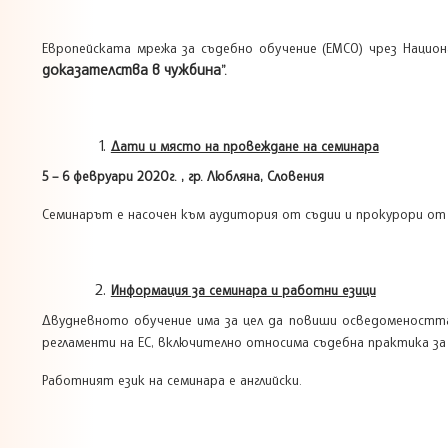
Европейската мрежа за съдебно обучение (ЕМСО) чрез Наци
доказателства в чужбина
”.
Дати и място на провеждане на семинара
5 – 6 февруари 2020г. , гр. Любляна, Словения
Семинарът е насочен към аудитория от съдии и прокурори от 
Информация за семинара и работни езици
Двудневното обучение има за цел да повиши осведоменостт
регламенти на ЕС, включително относима съдебна практика за
Работният език на семинара е английски.