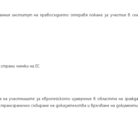
оналния институт на правосъдието отправя покана за участие в с
страни членки на ЕС.
а на участниците за европейското измерение в областта на гражд
 трансгранично събиране на доказателства и връчване на документи