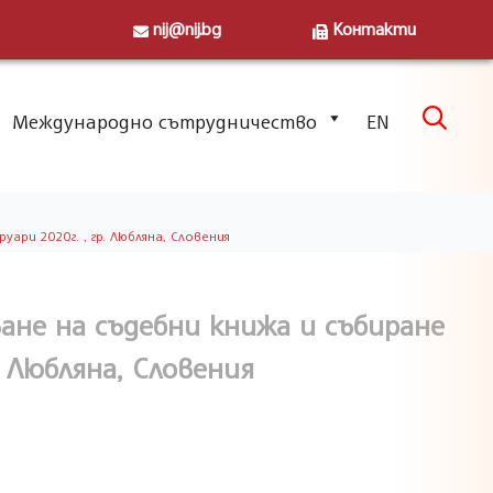
nij@nij.bg
Контакти
Skip

Международно сътрудничество
EN
to
content
ри 2020г. , гр. Любляна, Словения
ане на съдебни книжа и събиране
. Любляна, Словения