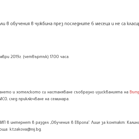
 в обучения в чужбина през последните 6 месеца и не са класи
ври 2019г. (четвъртък) 17.00 часа.
ането и хотелското си настаняване съобразно изискванията на
Вът
О, след приключване на семинара.
П в интернет в раздел „Обучения в Европа”. Лице за контакт: Калина
ща: k.tzakova@nij.bg.