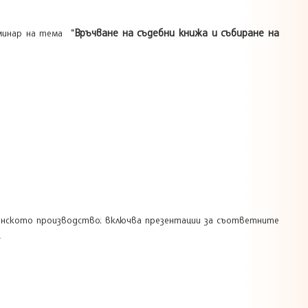
Връчване на съдебни книжа и събиране на
еминар
на тема
“
анското производство; включва презентации за съответните
.