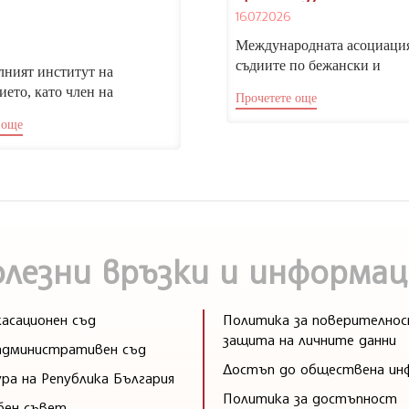
върховенството на
16.07.2026
правото“
Международната асоциаци
съдиите по бежански и
ният институт на
миграционни дела (IARMJ-
ието, като член на
Прочетете още
организира конференция на
ката мрежа за съдебно
„Разглеждане...
 още
 (ЕМСО), отправя покана...
олезни връзки и информац
асационен съд
Политика за поверителнос
защита на личните данни
административен съд
Достъп до обществена ин
ра на Република България
Политика за достъпност
бен съвет