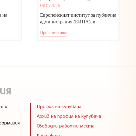
(I) – граждански дела“,
08.07.2026
Люксембург, 29-30
септември 2026 г.
я на
Европейският институт за публична
администрация (ЕИПА), в
Europe)
партньорство с НИП,
Прочетете още
 тема
организира конференция на тема
„Изкуственият интелект...
ия
т и
Профил на купувача
Архив на профил на купувача
формация
Свободни работни места
Контакти