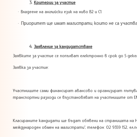
Критерии за участие
Владеене на английски език на ниво В2 и С1.
·
Приоритет ще имат магистрати, които не са участвали
·
Заявление за кандидатстване
Заявките за участие се попълват електронно в срок до 5 декем
Заявка за участие:
Участниците сами финансират авансово и организират пътув
транспортни разходи се възстановяват на участниците от ЕМС
Класираните кандидати ще бъдат обявени на страницата на НИ
международен обмен на магистрати”, телефон: 02 9359 152, ел.по