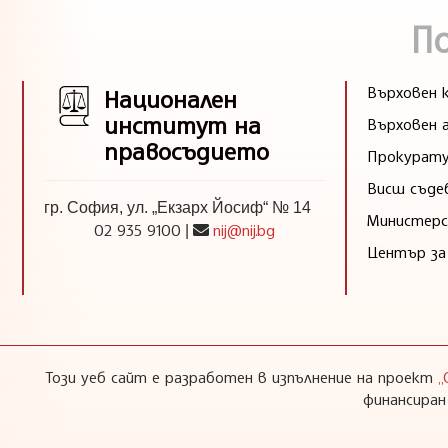
П
Върховен к
Национален
институт на
Върховен 
правосъдието
Прокурату
Висш съде
гр. София, ул. „Екзарх Йосиф“ № 14
Министерс
02 935 9100
nij@nij.bg
|
Център за
Този уеб сайт е разработен в изпълнение на проект
„
финансиран