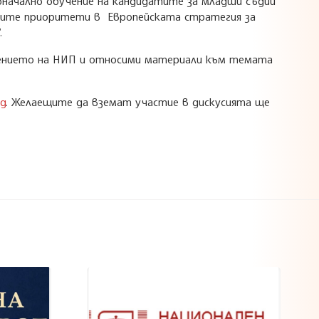
начално обучение на кандидатите за младши съдии
аните приоритети в Европейската стратегия за
.
ожението на НИП и относими материали към темата
bg
. Желаещите да вземат участие в дискусията ще