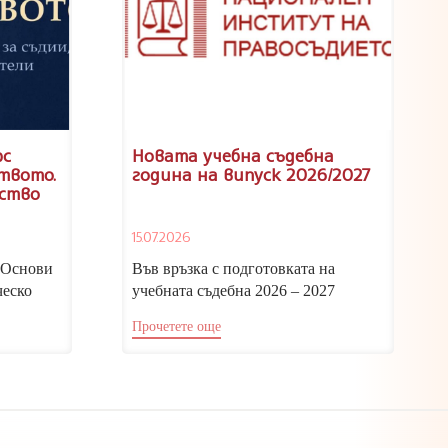
рс
Новата учебна съдебна
твото.
година на випуск 2026/2027
ство
ен в
15.07.2026
но
„Основи
Във връзка с подготовката на
ческо
учебната съдебна 2026 – 2027
 с автор
година, изпълняващият функциите
Прочетете още
директор на...