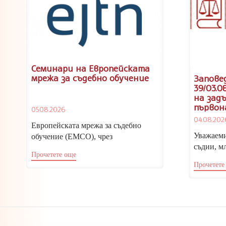
Семинари на Европейската
мрежа за съдебно обучение
Заповед
39/03.0
на зад
първон
05.08.2026
кандид
04.08.202
съдии,
Европейската мрежа за съдебно
младши
Уважаеми
обучение (ЕМСО), чрез
2026/20
съдии, м
Националния институт на
Прочетете още
следоват
правосъдието, отправя покана за
Прочетете
откриване
участие...