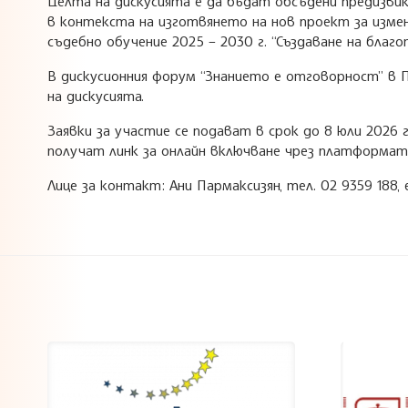
Целта на дискусията е да бъдат обсъдени предизв
в контекста на изготвянето на нов проект за изме
съдебно обучение 2025 – 2030 г. “Създаване на бла
В дискусионния форум “Знанието е отговорност” в
на дискусията.
Заявки за участие се подават в срок до 8 юли 2026 
получат линк за онлайн включване чрез платформа
Лице за контакт: Ани Пармаксизян, тел. 02 9359 188, 