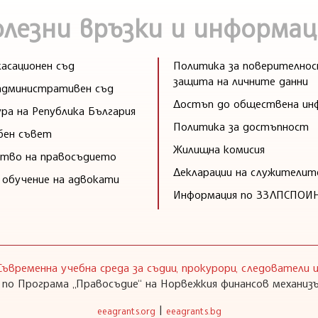
олезни връзки и информац
асационен съд
Политика за поверителнос
защита на личните данни
административен съд
Достъп до обществена ин
ра на Република България
Политика за достъпност
бен съвет
Жилищна комисия
тво на правосъдието
Декларации на служителит
 обучение на адвокати
Информация по ЗЗЛПСПОИ
Съвременна учебна среда за съдии, прокурори, следователи
 по Програма „Правосъдие“ на Норвежкия финансов механизъ
|
eeagrants.org
eeagrants.bg