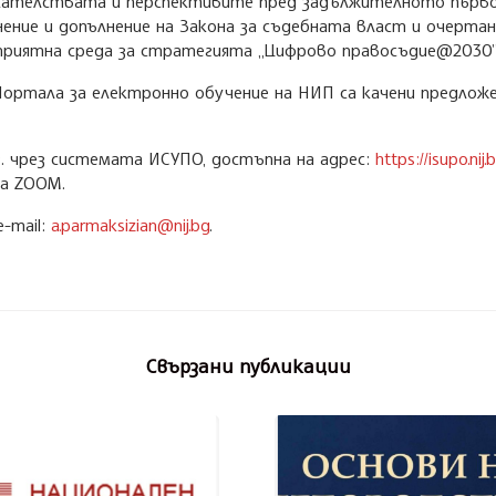
икателствата и перспективите пред задължителното първо
нение и допълнение на Закона за съдебната власт и очерт
гоприятна среда за стратегията „Цифрово правосъдие@2030”
 Портала за електронно обучение на НИП са качени предл
г. чрез системата ИСУПО, достъпна на адрес:
https://isupo.nij.
та ZOOM.
е-mail:
a.parmaksizian@nij.bg
.
Свързани публикации