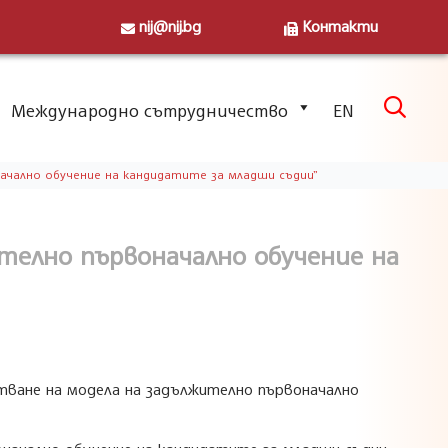
nij@nij.bg
Контакти
Skip

Международно сътрудничество
EN
to
content
ачално обучение на кандидатите за младши съдии”
телно първоначално обучение на
стване на модела на задължително първоначално