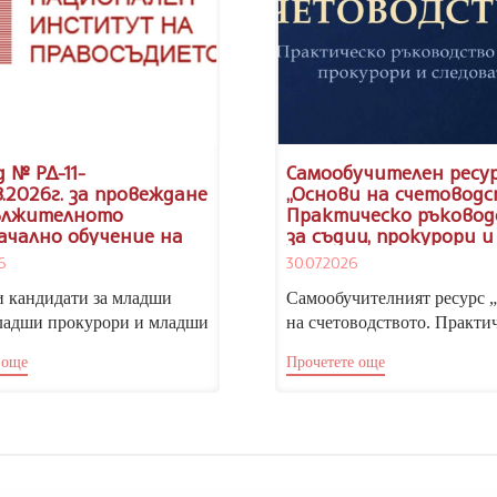
 № РД-11-
Самообучителен ресу
8.2026г. за провеждане
„Основи на счетоводс
ължителното
Практическо ръковод
ачално обучение на
за съдии, прокурори и
атите за младши
следователи“, достъп
6
30.07.2026
 младши прокурори и
Портала за електрон
 следователи, випуск
обучение на НИП.
 кандидати за младши
Самообучителният ресурс 
27 г.
ладши прокурори и младши
на счетоводството. Практи
ели, Тържественото
ръководство за магистрати“
 още
Прочетете още
 на учебната година...
гл. ас. д-р Николай...