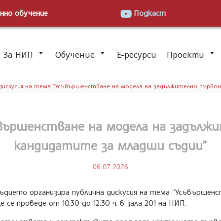
нно обучение
Подкаст
За НИП
Обучение
Е-ресурси
Проекти
дискусия на тема “Усъвършенстване на модела на задължително първон
ъвършенстване на модела на задължи
кандидатите за младши съдии”
06.07.2026
съдието организира публична дискусия на тема “Усъвършен
се проведе от 10.30 до 12.30 ч. в зала 201 на НИП.