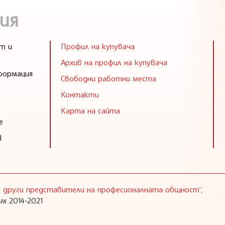
ия
т и
Профил на купувача
Архив на профил на купувача
формация
Свободни работни места
Контакти
Карта на сайта
е
Н
 и други представители на професионалната общност“
,
м 2014-2021