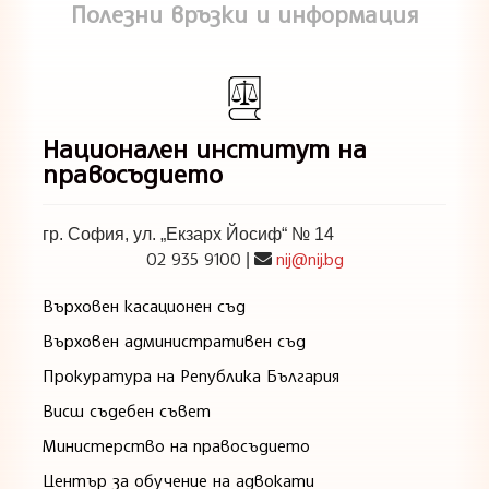
Полезни връзки и информация
Национален институт на
правосъдието
гр. София, ул. „Екзарх Йосиф“ № 14
02 935 9100
nij@nij.bg
|
Върховен касационен съд
Върховен административен съд
Прокуратура на Република България
Висш съдебен съвет
Министерство на правосъдието
Център за обучение на адвокати