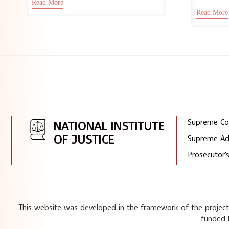
Read More
следоват
правосъдието, отправя покана за
Read More
откриване
участие...
Supreme Cou
NATIONAL INSTITUTE
OF JUSTICE
Supreme Adm
Prosecutor's
This website was developed in the framework of the project 
funded 