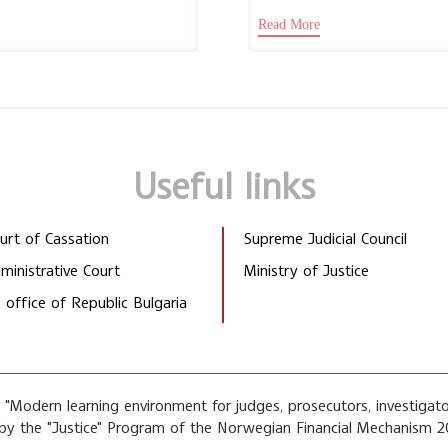
ели, Тържественото
ръководство за магистрати“
Read More
 на учебната година...
гл. ас. д-р Николай...
Useful links
rt of Cassation
Supreme Judicial Council
inistrative Court
Ministry of Justice
 office of Republic Bulgaria
"Modern learning environment for judges, prosecutors, investigato
by the "Justice" Program of the Norwegian Financial Mechanism 2