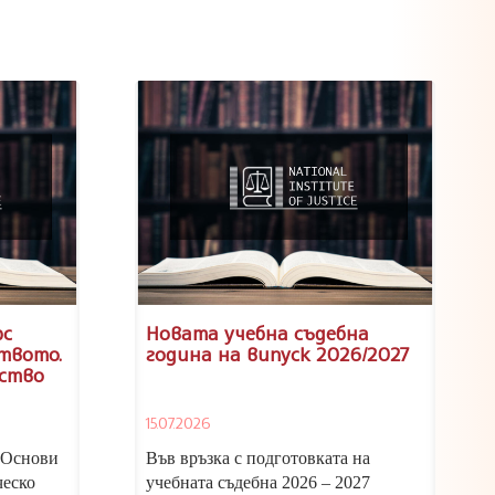
рс
Новата учебна съдебна
твото.
година на випуск 2026/2027
ство
ен в
15.07.2026
но
„Основи
Във връзка с подготовката на
ческо
учебната съдебна 2026 – 2027