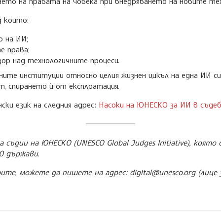
нето на правата на човека при внедряването на новите тех
д които:
 на ИИ;
е права;
ор над технологичните процеси.
ите институции относно целия жизнен цикъл на една ИИ си
ст, спирането ѝ от експлоатация.
ски език на следния адрес:
Насоки на ЮНЕСКО за ИИ в съде
ъдии на ЮНЕСКО (UNESCO Global Judges Initiative), която о
0 държави.
е, можете да пишете на адрес: digital@unesco.org (лице з