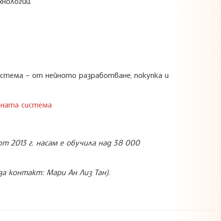
нологии.
стема – от нейното разработване, покупка и
бната система
т 2013 г. насам е обучила над 38 000
а контакт: Мари Ан Лиз Тан).