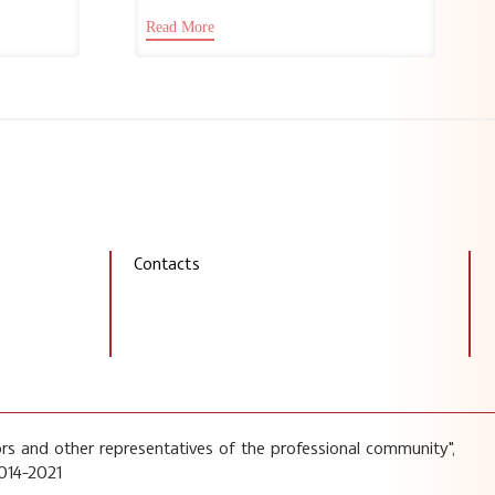
 с автор
година, изпълняващият функциите
Read More
директор на...
Contacts
rs and other representatives of the professional community",
014-2021