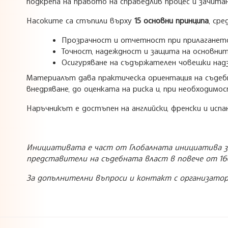
подкрепа на правото на справедлив процес и зачита
Насоките са стъпили върху
15 основни принципа
, сре
Прозрачност и отчетност при прилагането
Точност, надеждност и защита на основнит
Осигуряване на съдържателен човешки надз
Материалът дава практическа ориентация на съдебн
внедряване, до оценката на риска и, при необходимо
Наръчникът е достъпен на английски, френски и испан
Инициативата е част от Глобалната инициатива за с
представители на съдебната власт в повече от 16
За допълнителни въпроси и контакт с организаторит