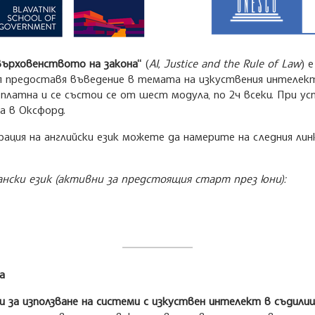
върховенството на закона“
(
AI, Justice and the Rule of Law
) 
я предоставя въведение в темата на изкуствения интелек
латна и се състои се от шест модула, по 2ч всеки. При ус
 в Оксфорд.
ация на английски език можете да намерите на следния лин
ански език (активни за предстоящия старт през юни):
а
и за използване на системи с изкуствен интелект в съдил