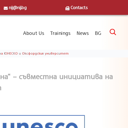
nij@nij.bg
Contacts
Skip

About Us
Trainings
News
BG
to
content
на ЮНЕСКО и Оксфордския университет
на“ – съвместна инициатива на
т