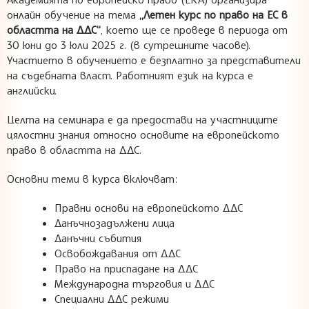
онлайн обучение на тема
„Летен курс по право на ЕС в
областта на ДДС“
, което ще се проведе в период
а от
30 юни до 3 юли 2025 г. (в сутрешните часове).
Участието
в
о
б
у
ч
е
н
и
е
т
о
е безплатно за представители
на съдебната власт. Работният език на курса е
английски.
Целта на семинара е да предостави на участниците
цялостни знания относно основите на европейското
право в областта на ДДС.
Основни теми в курса включват:
Правни основи на европейското ДДС
Данъчнозадължени лица
Данъчни събития
Освобождавания от ДДС
Право на приспадане на ДДС
Международна търговия и ДДС
Специални ДДС режими