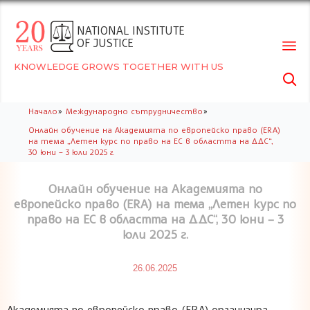
NATIONAL INSTITUTE
OF JUSTICE
KNOWLEDGE GROWS TOGETHER WITH US

Skip
»
»
Начало
Международно сътрудничество
to
Онлайн обучение на Академията по европейско право (ERA)
conte
на тема „Летен курс по право на ЕС в областта на ДДС“,
30 юни – 3 юли 2025 г.
Онлайн обучение на Академията по
европейско право (ERA) на тема „Летен курс по
право на ЕС в областта на ДДС“, 30 юни – 3
юли 2025 г.
26.06.2025
Академията по европейско право (ERA) организира