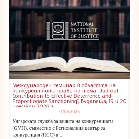
Международен семинар в областта на
конкурентното право на тема „Judicial
Contribution to Effective Deterrence and
Proportionate Sanctioning”, Будапеща, 19 и 20
ноември 2026 г.
07.08.2026
Унгарската служба за защита на конкуренцията
(GVH), съвместно с Регионалния център за
конкуренция (RCC) в...