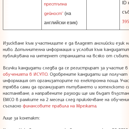
ID 
престъпна
съб
дейност”
(на
39
английски език)
Изискване към участниците е да владеят английски език 
ниво. Допълнителна информация и условия към кандидати
публикувана на интернет страницата на всяко от събити
Всички кандидати следва да се регистрират за участие 
обученията в ИСУПО
. Одобрените кандидати ще получат
информация от организаторите по електронна поща. Уча
трябва сами да организират пътуването и хотелското с
настаняване, а направените разходи ще им бъдат възста
ЕМСО в рамките на 2 месеца след приключване на обучени
съгласно
финансовите правила на Мрежата
.
Лице за контакт: