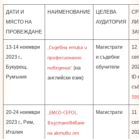
ДАТИ И
НАИМЕНОВАНИЕ
ЦЕЛЕВА
СР
МЯСТО НА
АУДИТОРИЯ
ЛИ
ПРОВЕЖДАНЕ
ЗА
„Съдебна етика и
13-14 ноември
Магистрати
12
2023 г.,
професионално
и съдебни
се
Букурещ,
обучители
202
поведение“
(на
Румъния
ID 
английски език)
съб
395
„EМСО-CEPOL:
20-24 ноември
Магистрати
11
2023 г., Рим,
Възстановяване
се
Италия
202
на активи от