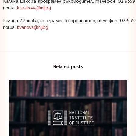
Калина Цакова, програмен ръководител, телефон: 02 9359 1
поща:
k.tzakova@nij.bg
Ралица Иванова, програмен координатор, телефон: 02 9359 
поща:
r.ivanova@nij.bg
Related posts