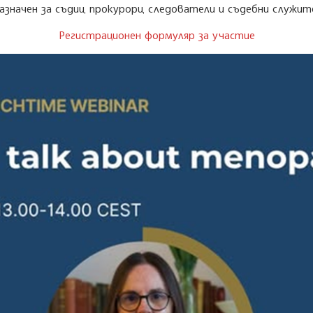
азначен за съдии, прокурори, следователи и съдебни служит
Регистрационен формуляр за участие