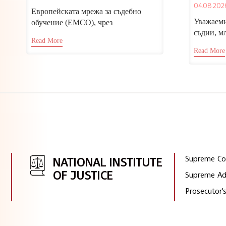
кандид
04.08.202
съдии,
Европейската мрежа за съдебно
младши
Уважаеми
обучение (ЕМСО), чрез
2026/20
съдии, м
Националния институт на
Read More
следоват
правосъдието, отправя покана за
Read More
откриване
участие...
Supreme Cou
NATIONAL INSTITUTE
OF JUSTICE
Supreme Adm
Prosecutor's