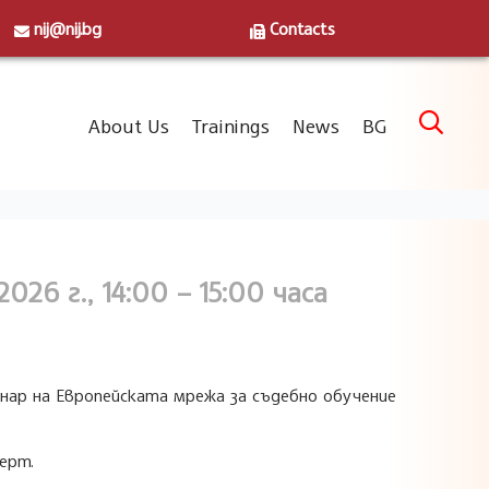
nij@nij.bg
Contacts
Skip

About Us
Trainings
News
BG
to
content
26 г., 14:00 – 15:00 часа
бинар на Европейската мрежа за съдебно обучение
ерт.