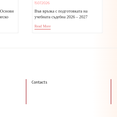
ен в
15.07.2026
но
„Основи
Във връзка с подготовката на
ческо
учебната съдебна 2026 – 2027
 с автор
година, изпълняващият функциите
Read More
директор на...
Contacts