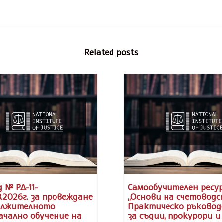
Related posts
 № РД-11-
Самообучителен ресу
8.2026г. за провеждане
„Основи на счетоводс
ължителното
Практическо ръковод
ачално обучение на
за съдии, прокурори и