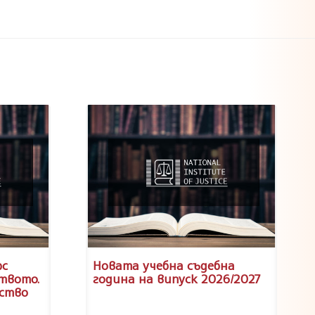
рс
Новата учебна съдебна
твото.
година на випуск 2026/2027
ство