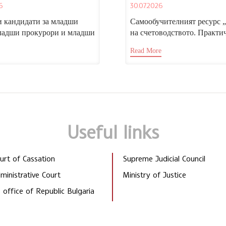
атите за младши
следователи“, достъп
6
30.07.2026
 младши прокурори и
Портала за електрон
 следователи, випуск
обучение на НИП.
 кандидати за младши
Самообучителният ресурс 
27 г.
ладши прокурори и младши
на счетоводството. Практи
ели, Тържественото
ръководство за магистрати“
Read More
 на учебната година...
гл. ас. д-р Николай...
Useful links
rt of Cassation
Supreme Judicial Council
inistrative Court
Ministry of Justice
 office of Republic Bulgaria