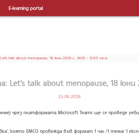
E-learning portal
t’s talk about menopause, 18 юни 2026 г., 14:00 – 15:00 часа
 Let’s talk about menopause, 18 юни 20
15.06.2026
о време) чрез платформата Microsoft Teams ще се проведе уе
а”, която ЕМСО провежда във формат 1 час /1 тема/ 1 експ