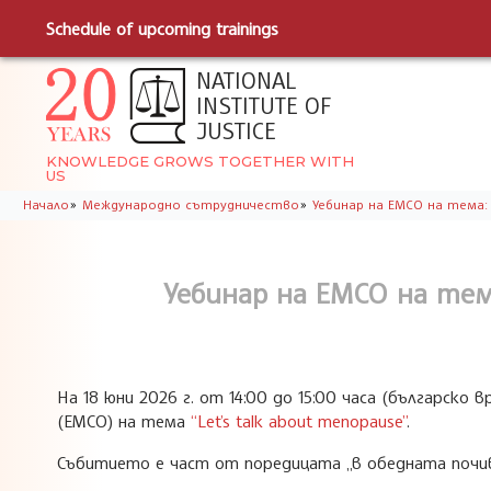
Schedule of upcoming trainings
NATIONAL
INSTITUTE OF
JUSTICE
KNOWLEDGE GROWS TOGETHER WITH
US
»
»
Начало
Международно сътрудничество
Уебинар на ЕМСО на тема: Le
Уебинар на ЕМСО на тема:
На 18 юни 2026 г. от 14:00 до 15:00 часа (българск
(ЕМСО) на тема
“Let’s talk about menopause”
.
Събитието е част от поредицата „в обедната почивк