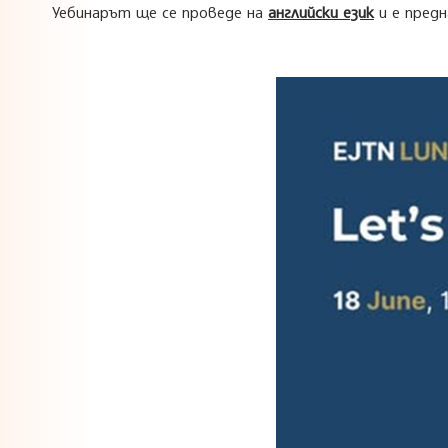
Уебинарът ще се проведе на
английски
език
и е предн