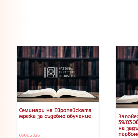
Семинари на Европейската
мрежа за съдебно обучение
Заповед
39/03.0
на зад
първон
05.08.2026