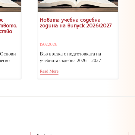
рс
Новата учебна съдебна
твото.
година на випуск 2026/2027
ство
ен в
15.07.2026
но
„Основи
Във връзка с подготовката на
ческо
учебната съдебна 2026 – 2027
 с автор
година, изпълняващият функциите
Read More
директор на...