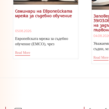
Семинари на Европейската
мрежа за съдебно обучение
Заповед
39/03.0
на зад
първон
05.08.2026
кандид
04.08.202
съдии,
Европейската мрежа за съдебно
младши
Уважаеми
обучение (ЕМСО), чрез
2026/20
съдии, м
Националния институт на
Read More
следоват
правосъдието, отправя покана за
Read More
откриване
участие...