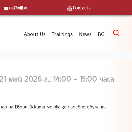
nij@nij.bg
Contacts
Skip

About Us
Trainings
News
BG
to
content
1 май 2026 г., 14:00 – 15:00 часа
бинар на Европейската мрежа за съдебно обучение