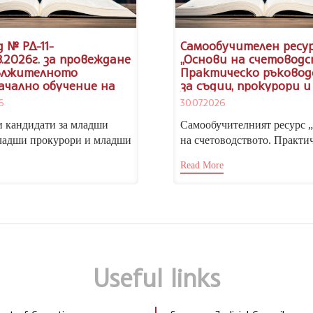
 № РД-11-
Самообучителен ресу
8.2026г. за провеждане
„Основи на счетоводс
ължителното
Практическо ръковод
ачално обучение на
за съдии, прокурори и
атите за младши
следователи“, достъп
6
30.07.2026
 младши прокурори и
Портала за електрон
 следователи, випуск
обучение на НИП.
 кандидати за младши
Самообучителният ресурс 
27 г.
ладши прокурори и младши
на счетоводството. Практи
ели, Тържественото
ръководство за магистрати“
Read More
 на учебната година...
гл. ас. д-р Николай...
Useful links