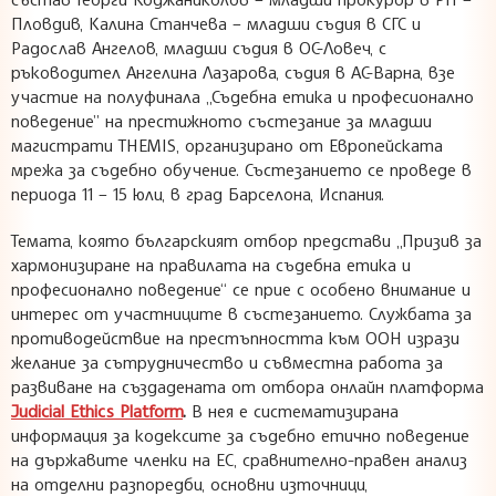
Пловдив, Калина Станчева – младши съдия в СГС и
Радослав Ангелов, младши съдия в ОС-Ловеч, с
ръководител Ангелина Лазарова, съдия в АС-Варна, взе
участие на полуфинала „Съдебна етика и професионално
поведение” на престижното състезание за младши
магистрати THEMIS, организирано от Европейската
мрежа за съдебно обучение. Състезанието се проведе в
периода 11 – 15 юли, в град Барселона, Испания.
Темата, която българският отбор представи „Призив за
хармонизиране на правилата на съдебна етика и
професионално поведение“ се прие с особено внимание и
интерес от участниците в състезанието. Службата за
противодействие на престъпността към ООН изрази
желание за сътрудничество и съвместна работа за
развиване на създадената от отбора онлайн платформа
Judicial Ethics Platform
.
В нея е систематизирана
информация за кодексите за съдебно етично поведение
на държавите членки на ЕС, сравнително-правен анализ
на отделни разпоредби, основни източници,