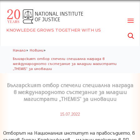
NATIONAL INSTITUTE
OF JUSTICE
KNOWLEDGE GROWS TOGETHER WITH US

Skip
»
»
Начало
Новини
to
Българският отбор спечели специална награда в
conte
международното състезание за младши магистрати
„THEMIS“ за иновации
Българският отбор спечели специална награда
в международното състезание за младши
магистрати „THEMIS“ за иновации
15.07.2022
Отборът на Националния институт на правосъдието, в
състав Георги Коджаниколов – младши прокурор в РП –