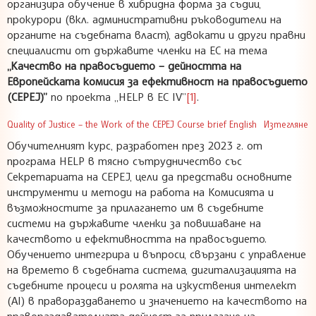
организира обучение в хибридна форма за съдии,
прокурори (вкл. административни ръководители на
органите на съдебната власт), адвокати и други правни
специалисти от държавите членки на ЕС на тема
„Качество на правосъдието – дейността на
Европейската комисия за ефективност на правосъдието
(CEPEJ)
”
по проекта „HELP в ЕС IV”
[1]
.
Quality of Justice – the Work of the CEPEJ Course brief English
Изтегляне
Обучителният курс, разработен през 2023 г. от
програма HELP в тясно сътрудничество със
Секретариата на CEPEJ, цели да представи основните
инструменти и методи на работа на Комисията и
възможностите за прилагането им в съдебните
системи на държавите членки за повишаване на
качеството и ефективността на правосъдието.
Обучението интегрира и въпроси, свързани с управление
на времето в съдебната система, дигитализацията на
съдебните процеси и ролята на изкуствения интелект
(AI) в правораздаването и значението на качеството на
правораздавателната дейност за прилагане на