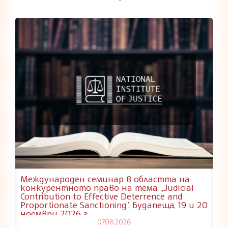
Международен семинар в областта на
конкурентното право на тема „Judicial
Contribution to Effective Deterrence and
Proportionate Sanctioning”, Будапеща, 19 и 20
ноември 2026 г.
07.08.2026