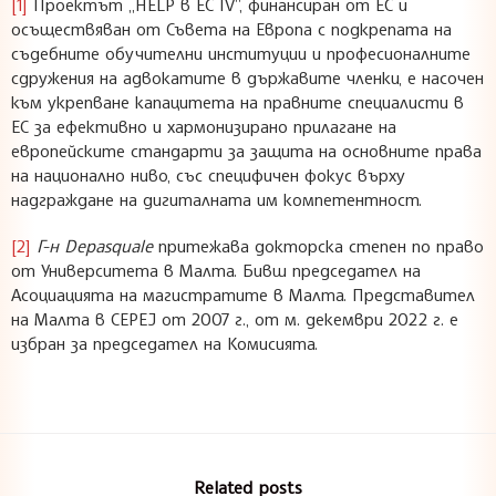
[1]
Проектът „HELP в ЕС IV”, финансиран от ЕС и
осъществяван от Съвета на Европа с подкрепата на
съдебните обучителни институции и професионалните
сдружения на адвокатите в държавите членки, е насочен
към укрепване капацитета на правните специалисти в
ЕС за ефективно и хармонизирано прилагане на
европейските стандарти за защита на основните права
на национално ниво, със специфичен фокус върху
надграждане на дигиталната им компетентност.
[2]
Г-н Depasquale
притежава докторска степен по право
от Университета в Малта. Бивш председател на
Асоциацията на магистратите в Малта. Представител
на Малта в CEPEJ от 2007 г., от м. декември 2022 г. е
избран за председател на Комисията.
Related posts