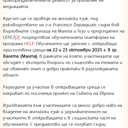
медиацията.
Курсът ще се проведе на английски език, под
ръководството на
г-н Francesco Depasquale,
съдия във
Върховните съдилища на Малта и Гозо и председател на
CEPEJ
[2]
, посредством обучителната платформа на
програма
HELP
. Обучението ще започне с
откриваща
присъствена среща
на 22 и 23 октомври 2025 г. в гр.
Валета (Малта)
, в рамките на която участниците ще
обсъдят с експерти въпроси по същество на темата и
ще обменят опит и добри практики в разглежданата
област.
Разходите за участие в откриващата среща се
покриват по посочения проект на Съвета на Европа.
Изискванията към участниците са много добро ниво на
владеене на английски език и задължителност на
участието в
откриващата
и в
същинската част
на
обучението. С предимство ще се ползват съдии,