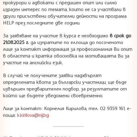
прокурори и адвокати с предишен опит или силно
изразен интерес по темата, които не са участвали в
други присъствени обучителни дейности на програма
HELP през последните две години.
За заявяване на участие в курса е необходимо
в срок до
21.08.2025 г.
да изпратите по ел.поща до посоченото
лице за контакт информация за професионалния Ви опит
в областта и кратка обосновка на мотивацията Ви за
участие на английски език.
В случай че получените заявки надхвърлят
определената квота за български участници, ще бъде
извършен предварителен подбор, за резултатите от
който ще бъдете уведомени своевременно.
Лице за контакт: Корнелия Кирилова, тел. 02 9359 161, е-
поща:
k.kirilova@nij.bg