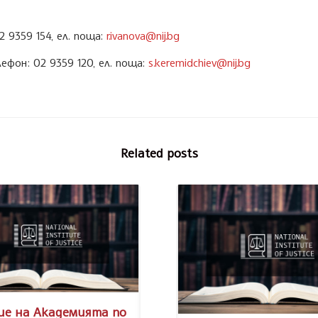
 9359 154, ел. поща:
r.ivanova@nij.bg
фон: 02 9359 120, ел. поща:
s.keremidchiev@nij.bg
Related posts
ие на Академията по