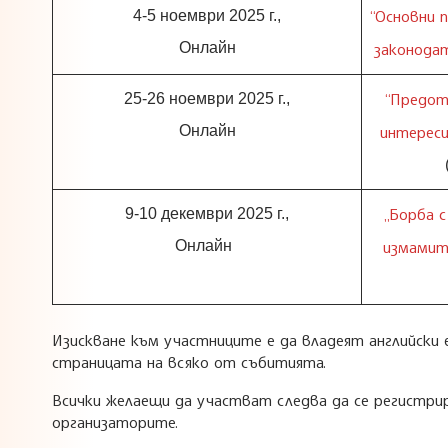
“Основн
и
п
4-5 ноември 2025 г.,
Онлайн
законода
“Предот
25-26 ноември 2025 г.,
Онлайн
интереси
„Борба с
9-10 декември 2025 г.,
Онлайн
измамите
Изискване към участниците е да владеят английски 
страницата на всяко от събитията.
Всички желаещи да участват следва да се регистр
организаторите.