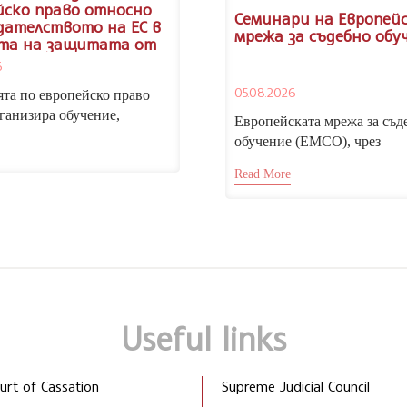
йско право относно
Семинари на Европей
дателството на ЕС в
мрежа за съдебно обу
та на защитата от
минация
6
05.08.2026
та по европейско право
ганизира обучение,
Европейската мрежа за съд
о на законодателството на
обучение (ЕМСО), чрез
кия съюз в областта...
Националния институт на
Read More
правосъдието, отправя пока
участие...
Useful links
rt of Cassation
Supreme Judicial Council