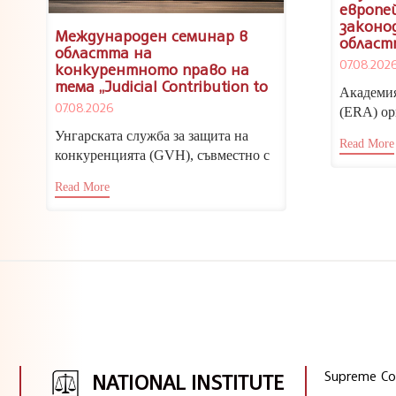
европе
законо
Международен семинар в
област
областта на
дискри
07.08.202
конкурентното право на
тема „Judicial Contribution to
Академия
Effective Deterrence and
07.08.2026
(ERA) ор
Proportionate Sanctioning”,
посветен
Будапеща, 19 и 20 ноември
Унгарската служба за защита на
Read More
2026 г.
Европейс
конкуренцията (GVH), съвместно с
Регионалния център за конкуренция
Read More
(RCC) в...
Supreme Cou
NATIONAL INSTITUTE