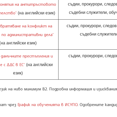
онятия на антитръстовото
съдии, прокурори, следо
телство”
съдебни служители, обу
(на английски език)
вратяване на конфликт на
съдии, прокурори, следов
 по административни дела”
съдебни служител
(на английски език)
 данъчните престъпления и
съдии, прокурори, следо
 с ДДС в ЕС“
(на английски
език)
език на ниво минимум B2. Подробна информация и изискван
ират чрез
График на обученията в ИСУПО
. Одобрените канд