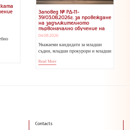
ската
чение
Заповед № РД-11-
39/03.08.2026г. за провеждане
на задължителното
първоначално обучение на
кандидатите за младши
04.08.2026
съдии, младши прокурори и
ебно
младши следователи, випуск
Уважаеми кандидати за младши
2026/2027 г.
съдии, младши прокурори и младши
следователи, Тържественото
на за
Read More
откриване на учебната година...
Contacts