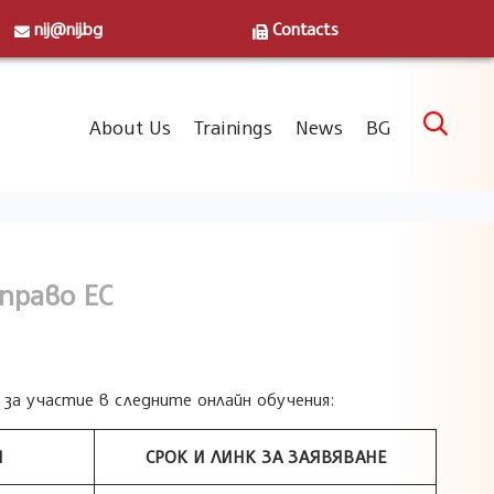
nij@nij.bg
Contacts
Skip

About Us
Trainings
News
BG
to
content
право ЕС
за участие в следните онлайн обучения:
Я
СРОК И ЛИНК ЗА ЗАЯВЯВАНЕ