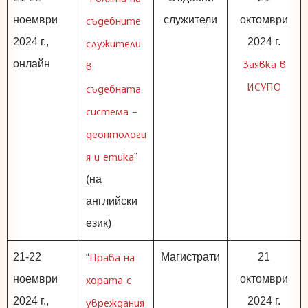
ноември
съдебните
служители
октомври
2024 г.,
2024 г.
служители
Заявка в
онлайн
в
ИСУПО
съдебната
система –
деонтологи
я и етика
”
(на
английски
език)
Права на
21-22
Магистрати
21
“
ноември
хората с
октомври
2024 г.,
2024 г.
увреждания