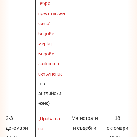
“евро
престъплен
ията”:
видове
мерки,
видове
санкции и
изпълнение
(на
английски
език)
„Правата
2-3
Магистрати
18
декември
на
и съдебни
октомври