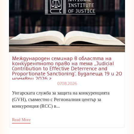
Международен семинар в областта на
конкурентното право на тема „Judicial
Contribution to Effective Deterrence and
Proportionate Sanctioning”, Будапеща, 19 и 20
ноември 2026 г.
07.08.2026
Унгарската служба за защита на конкуренцията
(GVH), съвместно с Регионалния център за
конкуренция (RCC) в...
Read More