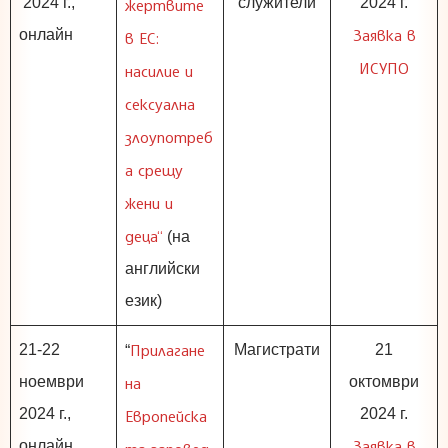
2024 г.,
служители
2024 г.
жертвите
Заявка в
онлайн
в ЕС:
ИСУПО
насилие и
сексуална
злоупотреб
а срещу
жени и
деца“
(на
английски
език)
Прилагане
21-22
Магистрати
21
“
ноември
на
октомври
2024 г.,
2024 г.
Европейска
Заявка в
онлайн