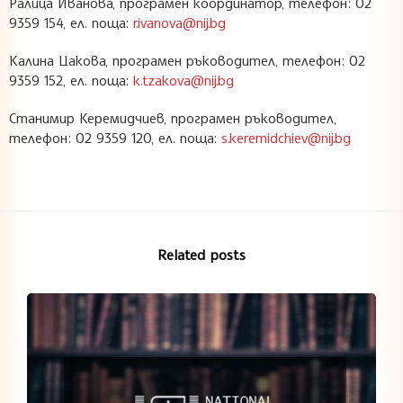
Ралица Иванова, програмен координатор, телефон: 02
9359 154, ел. поща:
r.ivanova@nij.bg
Калина Цакова, програмен ръководител, телефон: 02
9359 152, ел. поща:
k.tzakova@nij.bg
Станимир Керемидчиев, програмен ръководител,
телефон: 02 9359 120, ел. поща:
s.keremidchiev@nij.bg
Related posts