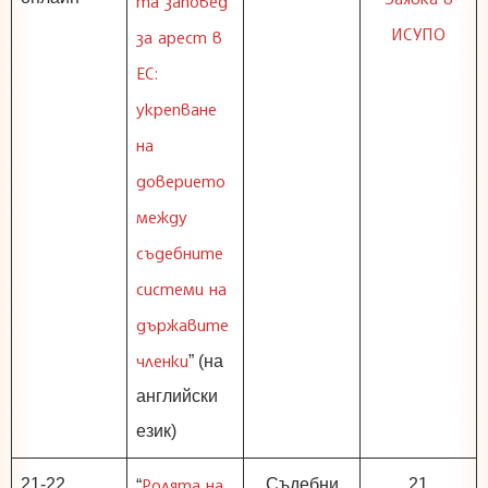
та заповед
ИСУПО
за арест в
ЕС:
укрепване
на
доверието
между
съдебните
системи на
държавите
членки
” (на
английски
език)
Ролята на
21-22
Съдебни
21
“