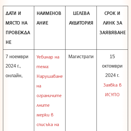
ДАТИ И
НАИМЕНОВ
ЦЕЛЕВА
СРОК И
МЯСТО НА
АНИЕ
АУДИТОРИЯ
ЛИНК ЗА
ПРОВЕЖДА
ЗАЯВЯВАНЕ
НЕ
Уебинар на
7 ноември
Магистрати
15
2024 г.,
тема:
октомври
2024 г.
онлайн,
Нарушаване
Заявка в
на
ИСУПО
ограничите
лните
мерки в
списъка на