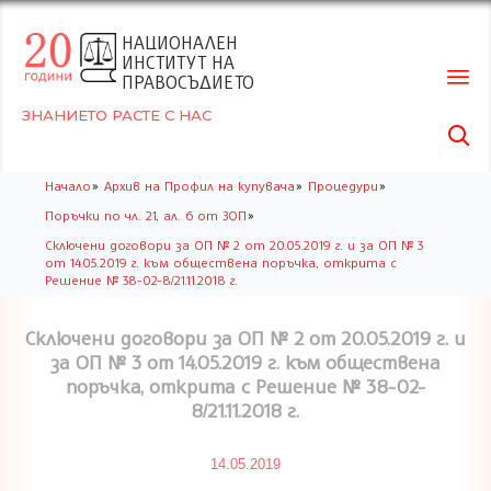
НАЦИОНАЛЕН
ИНСТИТУТ НА
ПРАВОСЪДИЕТО
ЗНАНИЕТО РАСТЕ С НАС

Skip
»
»
»
Начало
Архив на Профил на купувача
Процедури
to
»
Поръчки по чл. 21, ал. 6 от ЗОП
conte
Сключени договори за ОП № 2 от 20.05.2019 г. и за ОП № 3
от 14.05.2019 г. към обществена поръчка, открита с
Решение № 38-02-8/21.11.2018 г.
Сключени договори за ОП № 2 от 20.05.2019 г. и
за ОП № 3 от 14.05.2019 г. към обществена
поръчка, открита с Решение № 38-02-
8/21.11.2018 г.
14.05.2019