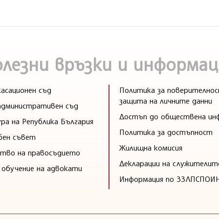
10
олезни връзки и информац
асационен съд
Политика за поверителнос
защита на личните данни
административен съд
Достъп до обществена ин
ра на Република България
Политика за достъпност
бен съвет
Жилищна комисия
тво на правосъдието
Декларации на служителит
 обучение на адвокати
Информация по ЗЗЛПСПОИ