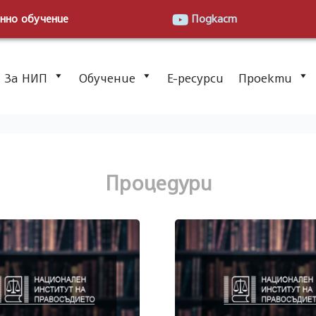
нно обучение
Подкаст
За НИП
Обучение
Е-ресурси
Проекти
Процедури