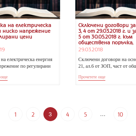
ка на електрическа
Сключени договори з
я ниско напрежение
3, 4 от 29.03.2018 г. и
улирани цени
5 от 30.05.2018 г. към
обществена поръчка,
открита с Решение №
19
29.03.2018
2/29.01.2018 г.
 на електрическа енергия
Сключени договори на осн
прежение по регулирани
21, ал.6 от ЗОП, част от об
нуждите на Национален
поръчка с предмет: „Предпе
 още
Прочетете още
на...
1
2
Page
4
5
…
10
3
3 of