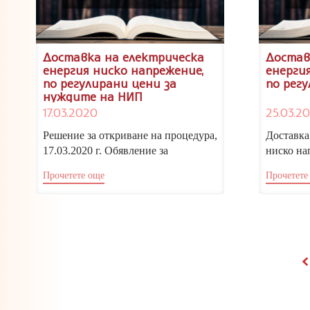
Доставка на електрическа
Достав
енергия ниско напрежение,
енерги
по регулирани цени за
по рег
нуждите на НИП
17.03.2020
25.03.20
Решение за откриване на процедура,
Доставка
17.03.2020 г. Обявление за
ниско на
възложена поръчка, 16.06.2020 г.
цени за 
Прочетете още
Прочетете
Договор, 16.06.2020...
институт 