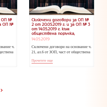
а ОП №
Сключени договори за ОП №
 за ОП №
2 от 20.05.2019 г. и за ОП № 3
от 14.05.2019 г. към
обществена поръчка,
 38-02-
открита с Решение № 38-02-
14.05.2019
8/21.11.2018 г.
ование ч.
Сключени договори на основание ч.
ществена
21, ал.6 от ЗОП, част от обществена
чатна...
поръчка с предмет: „Осигуряване...
Прочетете още