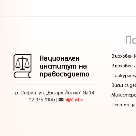
П
Върховен к
Национален
институт на
Върховен 
правосъдието
Прокурату
Висш съде
гр. София, ул. „Екзарх Йосиф“ № 14
Министерс
02 935 9100
nij@nij.bg
|
Център за