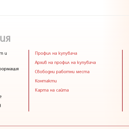
ия
т и
Профил на купувача
Архив на профил на купувача
формация
Свободни работни места
Контакти
Карта на сайта
е
Н