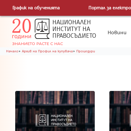
График на обученията
Портал за електро
НАЦИОНАЛЕН
ИНСТИТУТ НА
Новини
ПРАВОСЪДИЕТО
ЗНАНИЕТО РАСТЕ С НАС
»
»
Начало
Архив на Профил на купувача
Процедури