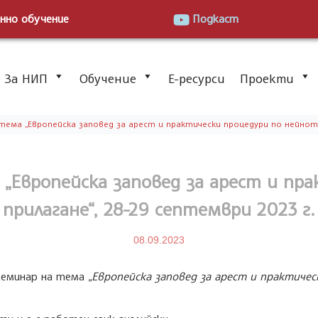
нно обучение
Подкаст
За НИП
Обучение
Е-ресурси
Проекти
тема „Европейска заповед за арест и практически процедури по нейното 
 „Европейска заповед за арест и пр
прилагане“, 28-29 септември 2023 г.
08.09.2023
 семинар на тема
„
Е
вропейска заповед за арест
и практичес