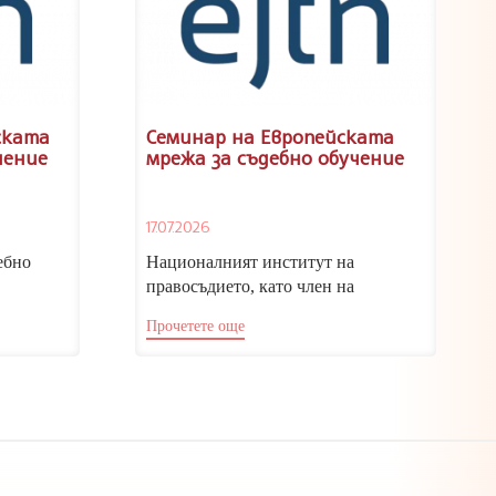
ската
Семинар на Европейската
чение
мрежа за съдебно обучение
17.07.2026
ебно
Националният институт на
правосъдието, като член на
Европейската мрежа за съдебно
Прочетете още
на за
обучение (ЕМСО), отправя покана...