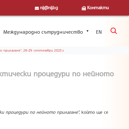
nij@nij.bg
Контакти
Skip

Международно сътрудничество
EN
to
content
прилагане“, 28-29 септември 2023 г.
актически процедури по нейното
ки процедури по нейното прилагане
“
,
който ще се