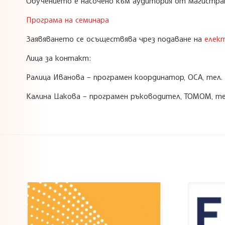
Обучението е насочено към аудитория от магистрати
Програма на семинара
Заявяването се осъществява чрез подаване на
елек
Лица за контакт:
Ралица Иванова – програмен координатор, ОСА, тел. 
Калина Цакова – програмен ръководител, ТОМОМ, тел