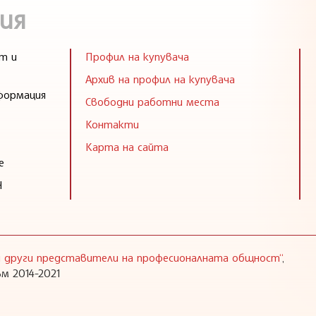
ия
т и
Профил на купувача
Архив на профил на купувача
формация
Свободни работни места
Контакти
Карта на сайта
е
Н
 и други представители на професионалната общност“
,
м 2014-2021