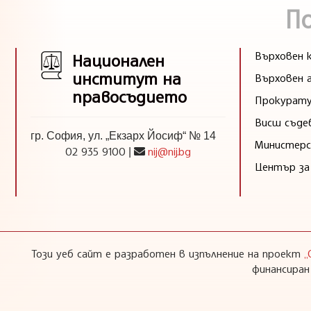
П
Върховен к
Национален
институт на
Върховен 
правосъдието
Прокурату
Висш съде
гр. София, ул. „Екзарх Йосиф“ № 14
Министерс
02 935 9100
nij@nij.bg
|
Център за
Този уеб сайт е разработен в изпълнение на проект
„
финансиран