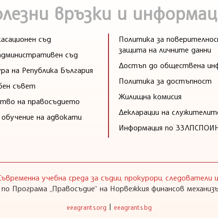
олезни връзки и информац
асационен съд
Политика за поверителнос
защита на личните данни
административен съд
Достъп до обществена ин
ра на Република България
Политика за достъпност
бен съвет
Жилищна комисия
тво на правосъдието
Декларации на служителит
 обучение на адвокати
Информация по ЗЗЛПСПОИ
Съвременна учебна среда за съдии, прокурори, следователи
 по Програма „Правосъдие“ на Норвежкия финансов механизъ
|
eeagrants.org
eeagrants.bg