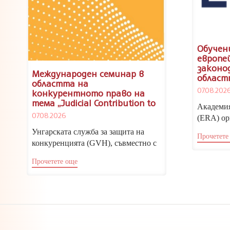
Обучен
европе
законо
Международен семинар в
област
областта на
дискри
07.08.202
конкурентното право на
тема „Judicial Contribution to
Академия
Effective Deterrence and
07.08.2026
(ERA) ор
Proportionate Sanctioning”,
посветен
Будапеща, 19 и 20 ноември
Унгарската служба за защита на
Прочетете
2026 г.
Европейс
конкуренцията (GVH), съвместно с
Регионалния център за конкуренция
Прочетете още
(RCC) в...