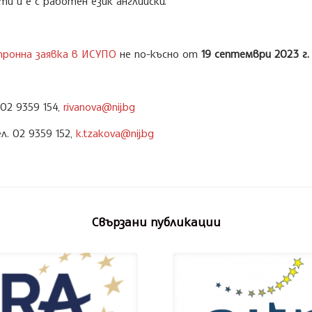
 и е с работен език английски.
тронна заявка в ИСУПО
не по-късно от
19 септември 2023 г.
02 9359 154,
r.ivanova@nij.bg
. 02 9359 152,
k.tzakova@nij.bg
Свързани публикации