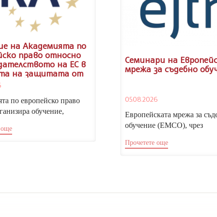
ие на Академията по
йско право относно
Семинари на Европей
дателството на ЕС в
мрежа за съдебно обу
та на защитата от
минация
6
05.08.2026
та по европейско право
ганизира обучение,
Европейската мрежа за съд
о на законодателството на
обучение (ЕМСО), чрез
 още
кия съюз в областта...
Националния институт на
Прочетете още
правосъдието, отправя пока
участие...