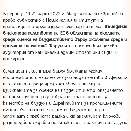
В периода 19-21 март 2025 г. Академията по Европейско
право съвместно с Националния институт на
правосъдието организират семинар на тема “
Въведение
в законодателството на ЕС в областта на околната
среда, оценка на въздействието върху околната среда и
промишлени емисии
”
.
Форумът е насочен към целева
аудитория от национални административни съдии и
прокурори.
Семинарът акцентира върху връзката между
европейското и национално законодателство в сферата
на околната среда чрез задълбочен анализ на
изискванията за оценка на въздействието, опазването
на биологичното разнообразие, стандартите за
качество на въздуха и Директивата за промишлените
емисии. Участниците ще имат възможност да се
запознаят с правната рамка и да анализират ключови
разпоредби и съдебна практика чрез практически казуси.