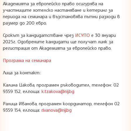
Академията за европейско право осигурява на
участниците хотелско настаняване и кетеринг за
периода на семинара и възстановява пътни разходи в
размер до 200 евро.
Срокът за кандидатстване чрез
ИСУПО
е 30 януари
2025г. Одобрените кандидати ще получат линк за
регистрация от Академията за европейско право.
Програма на семинара
Лица за контакт:
Калина Цакова, програмен ръководител, телефон:
02
9359 152, ел.поща:
k.tzakova@nij.bg
Ралица Иванова, програмен координатор, телефон 02
9359 154, ел.поща:
r.ivanova@nij.bg