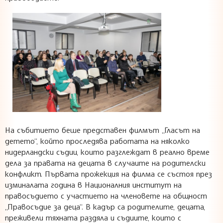
На събитието беше представен филмът
„Гласът на
детето“,
който проследява работата на няколко
нидерландски съдии, които разглеждат в реално време
дела за правата на децата в случаите на родителски
конфликт. Първата прожекция на филма се състоя през
изминалата година в Националния институт на
правосъдието с участието на членовете на общност
„Правосъдие за деца“. В кадър са родителите, децата,
преживели тяхната раздяла и съдиите, които с