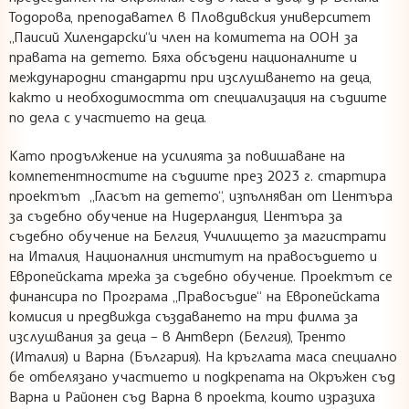
Тодорова, преподавател в Пловдивския университет
„Паисий Хилендарски“и член на комитета на ООН за
правата на детето. Бяха обсъдени националните и
международни стандарти при изслушването на деца,
както и необходимостта от специализация на съдиите
по дела с участието на деца.
Като продължение на усилията за повишаване на
компетентностите на съдиите през 2023 г. стартира
проектът „Гласът на детето“, изпълняван от Центъра
за съдебно обучение на Нидерландия, Центъра за
съдебно обучение на Белгия, Училището за магистрати
на Италия, Националния институт на правосъдието и
Европейската мрежа за съдебно обучение. Проектът се
финансира по Програма „Правосъдие“ на Европейската
комисия и предвижда създаването на три филма за
изслушвания за деца – в Антверп (Белгия), Тренто
(Италия) и Варна (България). На кръглата маса специално
бе отбелязано участието и подкрепата на Окръжен съд
Варна и Районен съд Варна в проекта, които изразиха