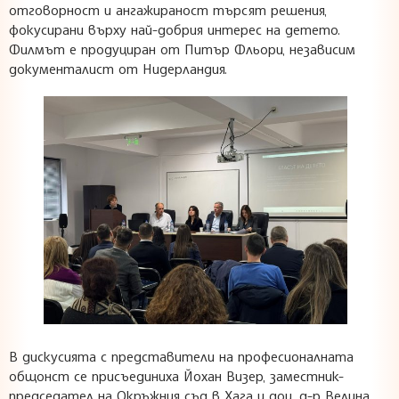
отговорност и ангажираност търсят решения,
фокусирани върху най-добрия интерес на детето.
Филмът е продуциран от Питър Фльори, независим
документалист от Нидерландия.
В дискусията с представители на професионалната
общонст се присъединиха Йохан Визер, заместник-
председател на Окръжния съд в Хага и доц. д-р Велина