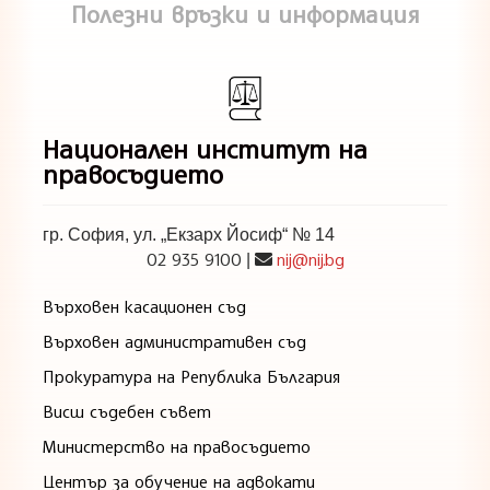
Полезни връзки и информация
Национален институт на
правосъдието
гр. София, ул. „Екзарх Йосиф“ № 14
02 935 9100
nij@nij.bg
|
Върховен касационен съд
Върховен административен съд
Прокуратура на Република България
Висш съдебен съвет
Министерство на правосъдието
Център за обучение на адвокати