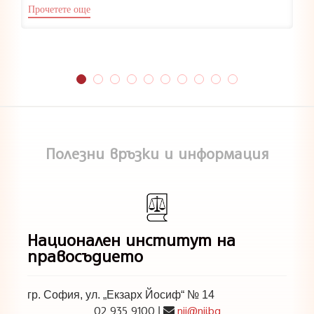
Прочетете още
Полезни връзки и информация
Национален институт на
правосъдието
гр. София, ул. „Екзарх Йосиф“ № 14
02 935 9100
nij@nij.bg
|