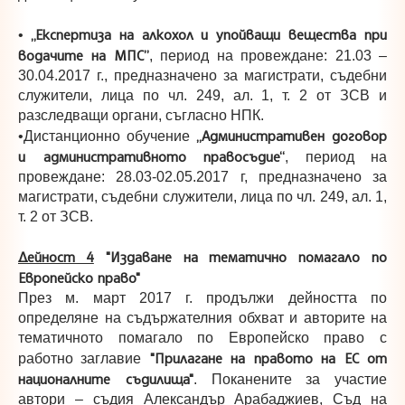
„
Експертиза на алкохол и упойващи вещества при
•
водачите на МПС”
, период на провеждане: 21.03 –
30.04.2017 г., предназначено за магистрати, съдебни
служители, лица по чл. 249, ал. 1, т. 2 от ЗСВ и
разследващи органи, съгласно НПК.
„Административен договор
•Дистанционно обучение
и административното правосъдие“
, период на
провеждане: 28.03-02.05.2017 г, предназначено за
магистрати, съдебни служители, лица по чл. 249, ал. 1,
т. 2 от ЗСВ.
Дейност 4
"Издаване на тематично помагало по
Европейско право"
През м. март 2017 г. продължи дейността по
определяне на съдържателния обхват и авторите на
тематичното помагало по Европейско право с
"Прилагане на правото на ЕС от
работно заглавие
националните съдилища"
. Поканените за участие
автори – съдия Александър Арабаджиев, Съд на