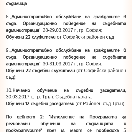
съдилища
„Административно обслужване на гражданите в
8.
съда. Организационно поведение на съдебната
администрация”
, 28-29.03.2017 г., гр. София;
Обучени 22 служители
от Софийски районен съд
„Административно обслужване на гражданите в
9.
съда. Организационно поведение на съдебната
администрация”
, 30-31.03.2017 г., гр. София;
Обучени 22 съдебни служители
(от Софийски районен
съд);
Начално обучение на съдебни заседатели
10.
,
30.03.2017 г., гр. Трън, Съдебна палата
Обучени 12 съдебни заседатели
(от Районен съд Трън)
По дейност 2
: "Изпълнение на Програмата за
регионални обучения на съдилищата и
прокуратурите" през м. март се проведоха
5