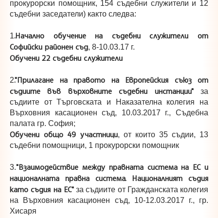
прокурорски помощник, 154 съдебни служители и 12
съдебни заседатели) както следва:
.Начално обучение на съдебни служители от
1
Софийски районен съд
, 8-10.03.17 г.
Обучени 22 съдебни служители
."Прилагане на правото на Европейския съюз от
2
съдиите във върховните съдебни инстанции"
за
съдиите от Търговската и Наказателна колегия на
Върховния касационен съд, 10.03.2017 г., Съдебна
палата гр. София;
Обучени общо 49 участници
, от които 35 съдии, 13
съдебни помощници, 1 прокурорски помощник
"Взаимодействие между правната система на ЕС и
3.
националната правна система. Националният съдия
като съдия на ЕС"
за съдиите от Гражданската колегия
на Върховния касационен съд, 10-12.03.2017 г., гр.
Хисаря