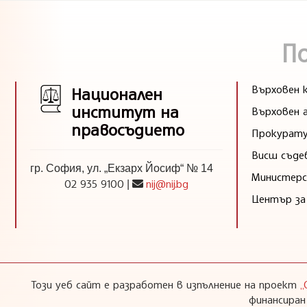
П
Върховен к
Национален
институт на
Върховен 
правосъдието
Прокурату
Висш съде
гр. София, ул. „Екзарх Йосиф“ № 14
Министерс
02 935 9100
nij@nij.bg
|
Център за
Този уеб сайт е разработен в изпълнение на проект
„
финансиран