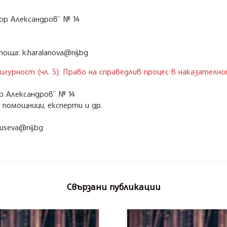
дор Александров” № 14
ща: k.haralanova@nij.bg
игурност (чл. 5); Право на справедлив процес в наказателнот
ор Александров” № 14
 помощници, експерти и др.
useva@nij.bg
Свързани публикации