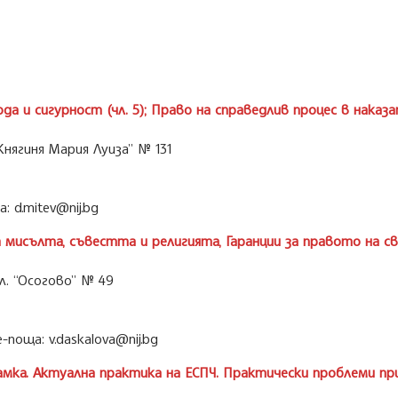
ода и сигурност (чл. 5); Право на справедлив процес в наказ
Княгиня Мария Луиза” № 131
 d.mitev@nij.bg
 мисълта, съвестта и религията, Гаранции за правото на сво
л. “Осогово” № 49
поща: v.daskalova@nij.bg
рамка. Актуална практика на ЕСПЧ. Практически проблеми п