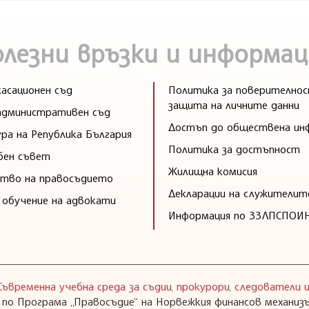
олезни връзки и информац
асационен съд
Политика за поверителнос
защита на личните данни
административен съд
Достъп до обществена ин
ра на Република България
Политика за достъпност
бен съвет
Жилищна комисия
тво на правосъдието
Декларации на служителит
 обучение на адвокати
Информация по ЗЗЛПСПОИ
Съвременна учебна среда за съдии, прокурори, следователи
 по Програма „Правосъдие“ на Норвежкия финансов механизъ