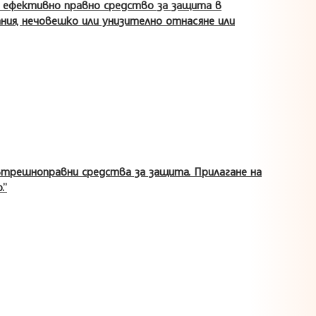
о ефективно правно средство за защита в
ания, нечовешко или унизително отнасяне или
ътрешноправни средства за защита. Прилагане на
.”