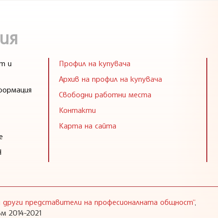
ия
т и
Профил на купувача
Архив на профил на купувача
формация
Свободни работни места
Контакти
Карта на сайта
е
Н
 и други представители на професионалната общност“
,
м 2014-2021