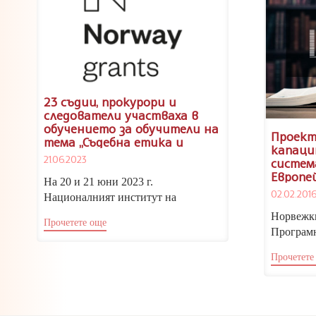
23 съдии, прокурори и
следователи участваха в
обучението за обучители на
Проект
тема „Съдебна етика и
капаци
интегритет“
21.06.2023
систем
Европе
На 20 и 21 юни 2023 г.
защита
02.02.201
Националният институт на
и осно
правосъдието проведе обучение за
Национ
Норвежк
Прочетете още
обучители...
правос
Програмн
“Повишав
Прочетете
съдебната