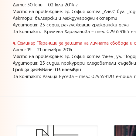
Дати: 30 юни – 02 юли 2014 г.
Място на провеждане: гр. София, хотел „Анел”, бул. „То
Лектори: български и международни експерти
Аудитория: 25 съдии, разглеждащи граждански дела
За контакт: Кремена Хараланова – тел. 029359185, е-по
4. Семинар “Гаранции за защита на личната свобода и с
Дати: 19 – 21 ноември 2014
Място на провеждане: гр. София, хотел “Анел”, ул. “Тод
Аудитория: 25 съдии, прокурори, следователи, съдебни
Срок за заявяване: 03 ноември
За контакт: Ралица Русева – тел.: 029359128, е-поща: r