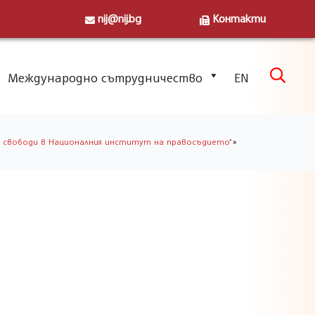
nij@nij.bg
Контакти
Skip

Международно сътрудничество
EN
to
content
»
 свободи в Националния институт на правосъдието"