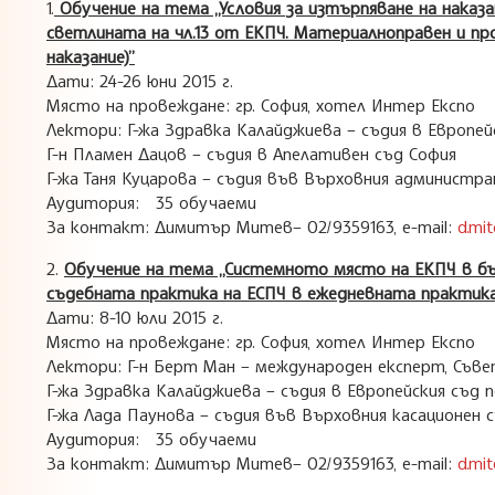
1.
Обучение на тема „Условия за изтърпяване на нака
светлината на чл.13 от ЕКПЧ. Материалноправен и про
наказание)”
Дати: 24-26 юни 2015 г.
Място на провеждане: гр. София, хотел Интер Експо
Лектори: Г-жа Здравка Калайджиева – съдия в Европейс
Г-н Пламен Дацов – съдия в Апелативен съд София
Г-жа Таня Куцарова – съдия във Върховния администр
Аудитория: 35 обучаеми
За контакт: Димитър Митев– 02/9359163, e-mail:
d.mit
2.
Обучение на тема „Системното място на ЕКПЧ в бъ
съдебната практика на ЕСПЧ в ежедневната практика
Дати: 8-10 юли 2015 г.
Място на провеждане: гр. София, хотел Интер Експо
Лектори: Г-н Берт Ман – международен експерт, Съве
Г-жа Здравка Калайджиева – съдия в Европейския съд п
Г-жа Лада Паунова – съдия във Върховния касационен 
Аудитория: 35 обучаеми
За контакт: Димитър Митев– 02/9359163, e-mail:
d.mit