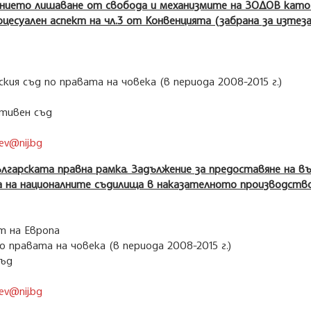
занието лишаване от свобода и механизмите на ЗОДОВ кат
цесуален аспект на чл.3 от Конвенцията (забрана за изтез
кия съд по правата на човека (в периода 2008-2015 г.)
ативен съд
ev@nij.bg
лгарската правна рамка. Задължение за предоставяне на в
 на националните съдилища в наказателното производство
т на Европа
о правата на човека (в периода 2008-2015 г.)
съд
ev@nij.bg