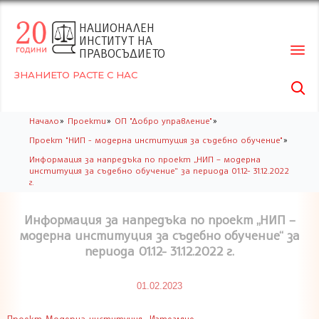
НАЦИОНАЛЕН
ИНСТИТУТ НА
ПРАВОСЪДИЕТО
ЗНАНИЕТО РАСТЕ С НАС

Skip
»
»
»
Начало
Проекти
ОП "Добро управление"
to
»
Проект "НИП - модерна институция за съдебно обучение"
conte
Информация за напредъка по проект „НИП – модерна
институция за съдебно обучение“ за периода 01.12- 31.12.2022
г.
Информация за напредъка по проект „НИП –
модерна институция за съдебно обучение“ за
периода 01.12- 31.12.2022 г.
01.02.2023
Проект-Модерна-институция
Изтегляне