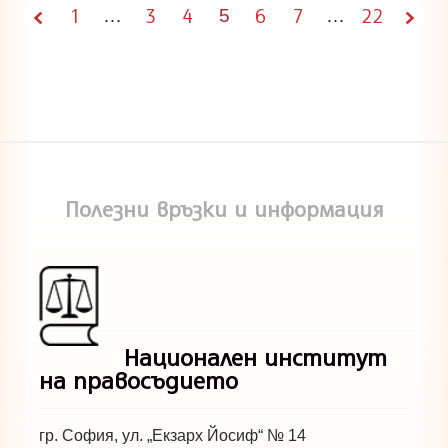
1
3
4
6
7
22
…
Page
5
…
5 of
22
Полезни връзки и информация
Национален институт
на правосъдието
гр. София, ул. „Екзарх Йосиф“ № 14