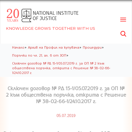
NATIONAL INSTITUTE
OF JUSTICE
KNOWLEDGE GROWS TOGETHER WITH US

Skip
»
»
»
Начало
Архив на Профил на купувача
Процедури
to
»
Поръчки по чл. 21, ал. 6 от ЗОП
conte
Сключен договор № РД 15-1/05.07.2019 г. за ОП № 2 към
обществена поръчка, открита с Решение № 38-02-66-
1/24.10.2017 г.
Сключен договор № РД 15-1/05.07.2019 г. за ОП №
2 към обществена поръчка, открита с Решение
№ 38-02-66-1/24.10.2017 г.
05.07.2019