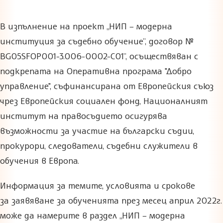
В изпълнение на проект „НИП – модерна
институция за съдебно обучение”, договор №
BG05SFOP001-3.006-0002-C01”, осъществяван с
подкрепата на Оперативна програма "Добро
управление", съфинансирана от Европейския съюз
чрез Европейския социален фонд, Националният
институт на правосъдието осигурява
възможности за участие на български съдии,
прокурори, следователи, съдебни служители в
обучения в Европа.
Информация за темите, условията и срокове
за заявяване за обученията през месец април 2022г.
може да намерите в раздел „НИП – модерна