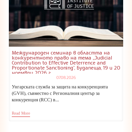
Международен семинар в областта на
конкурентното право на тема „Judicial
Contribution to Effective Deterrence and
Proportionate Sanctioning”, Будапеща, 19 и 20
ноември 2026 г.
07.08.2026
Унгарската служба за защита на конкуренцията
(GVH), съвместно с Регионалния център за
конкуренция (RCC) в...
Read More