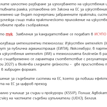
елите цялостно разбиране за използването на изкуствения
ативната рамка, установена от Закона на ЕС за изкуствени
ременно ще бъдат подчертани забранените практики, систе
азглежда също така практическото приложение на изкустве
новните права съображения.
ето
тук
. Заявления за кандидатстване се подават в
ИСУПО
ползваща интелигентни технологии: Изкуствен интелект (
итут за публична администрация (ЕИПА), Люксембург, в пар
а изкуствения интелект (ИИ) и технологията блокчейн в ра
о същевременно се гарантира съответствие с регулаторни
ри 2027) и включва следните дейности – две присъствени т
 в хибриден формат.
ние за съдебните системи на ЕС, което да повиши ефект
а на ЕС за цифров преход.
но училище за съдии и прокурори (KSSIP), Полша; Адвокатс
съюз на частните съдебни изпълнители (UEHJ), Белгия.