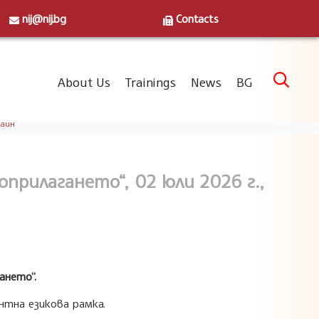
nij@nij.bg
Contacts
Skip

About Us
Trainings
News
BG
to
content
лайн
рилагането“, 02 юли 2026 г.,
ането“.
нтна езикова рамка.