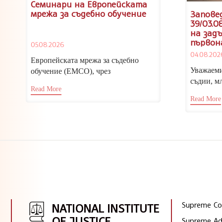
Семинари на Европейската
мрежа за съдебно обучение
Заповед
39/03.0
на зад
първон
05.08.2026
кандид
04.08.202
съдии,
Европейската мрежа за съдебно
младши
Уважаеми
обучение (ЕМСО), чрез
2026/20
съдии, м
Националния институт на
Read More
следоват
правосъдието, отправя покана за
Read More
откриване
участие...
Supreme Cou
NATIONAL INSTITUTE
OF JUSTICE
Supreme Adm