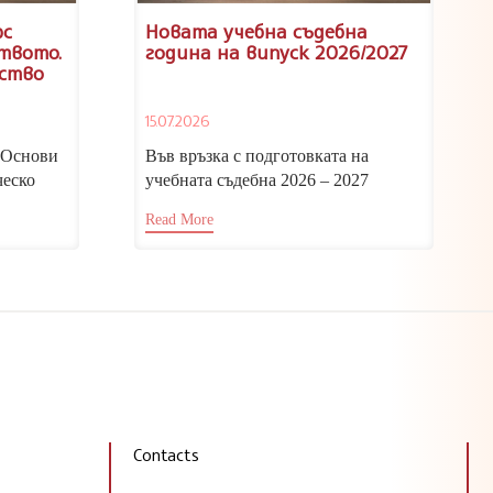
рс
Новата учебна съдебна
твото.
година на випуск 2026/2027
ство
ен в
15.07.2026
но
„Основи
Във връзка с подготовката на
ческо
учебната съдебна 2026 – 2027
 с автор
година, изпълняващият функциите
Read More
директор на...
Contacts