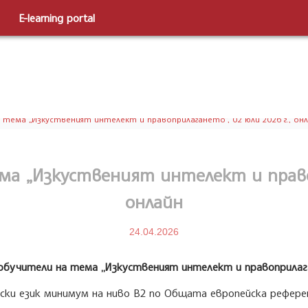
E-learning portal
 тема „Изкуственият интелект и правоприлагането“, 02 юли 2026 г., он
ма „Изкуственият интелект и правоп
онлайн
24.04.2026
 обучители на тема „Изкуственият интелект и правоприлаг
йски език минимум на ниво B2 по Общата европейска рефере