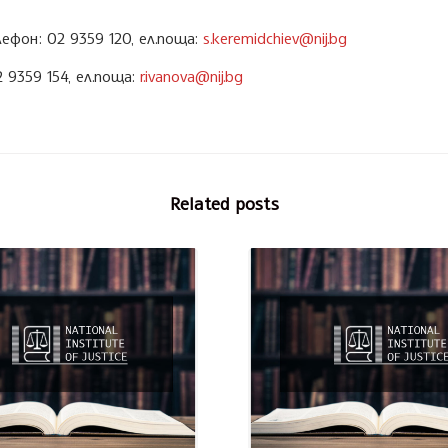
фон: 02 9359 120, ел.поща:
s.keremidchiev@nij.bg
9359 154, ел.поща:
r.ivanova@nij.bg
Related posts