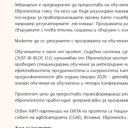
Уебинарът е предназначен да предостави на обучит
Европейския съюз. На него ще бъде разгледана норм
последици за правоприлагащите органи, като същев
например регулаторните „пясъчници“. Програмата р
свързаните с това етични, социални и свързани с ос
Можете да се запознаете с програмата на обучени
Обучението е част от проект „Съдебна система, из
(JUST AI-BLOC EU), изпълняван от Европейския инст
проведат специализирани обучения за интегриране н
ефективността, прозрачността и сигурността, кат
продължителност две години (януари 2026 – декемв
онлайн обучения на обучители и четири конференции
Проектът цели да предостави трансформиращо реше
европейското правосъдие, допринасяйки за програмат
Освен НИП партньори на ЕИПА по проекта са Национал
съвет на адвокатурата (CGAE), Испания; Европейски 
Лица за контакт: