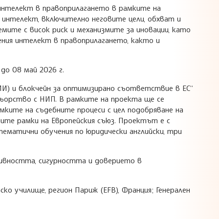
 интелект в правоприлагането в рамките на
я интелект, включително неговите цели, обхват и
мите с висок риск и механизмите за иновации, като
ния интелект в правоприлагането, както и
до 08 май 2026 г.
ИИ) и блокчейн за оптимизирано съответствие в ЕС“
тньорство с НИП. В рамките на проекта ще се
мките на съдебните процеси с цел подобряване на
те рамки на Европейския съюз. Проектът е с
ематични обучения по юридически английски, три
ивността, сигурността и доверието в
ко училище, регион Париж (EFB), Франция; Генерален