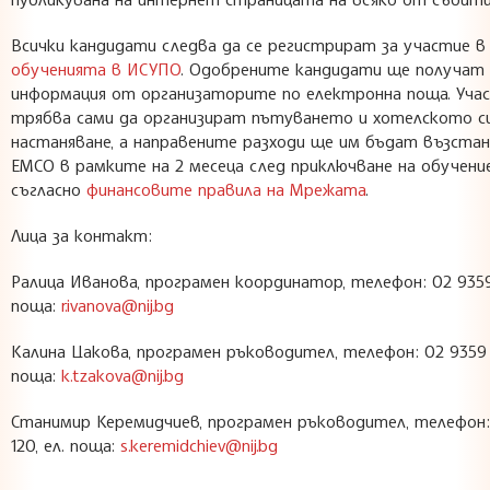
Всички кандидати следва да се регистрират за участие 
обученията в ИСУПО
. Одобрените кандидати ще получат
информация от организаторите по електронна поща. Уча
трябва сами да организират пътуването и хотелското с
настаняване, а направените разходи ще им бъдат възста
ЕМСО в рамките на 2 месеца след приключване на обучени
съгласно
финансовите правила на Мрежата
.
Лицa за контакт:
Ралица Иванова, програмен координатор, телефон: 02 9359 
поща:
r.ivanova@nij.bg
Калина Цакова, програмен ръководител, телефон: 02 9359 1
поща:
k.tzakova@nij.bg
Станимир Керемидчиев, програмен ръководител, телефон:
120, ел. поща:
s.keremidchiev@nij.bg