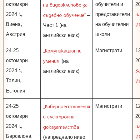
октомври
на видеоклипове за
обучители и
20
З
2024 г.,
представители
съдебно обучение“
–
Виена,
на обучителни
И
Част 1 (на
Австрия
школи
английски език)
„Комуникационни
24-25
Магистрати
1
октомври
умения“
20
(на
З
2024 г.,
английски език)
Талин,
И
Естония
„Киберпрестъпления
24-25
Магистрати
1
октомври
и електронни
20
З
2024 г.,
доказателства“
Барселона,
И
(напреднало ниво,