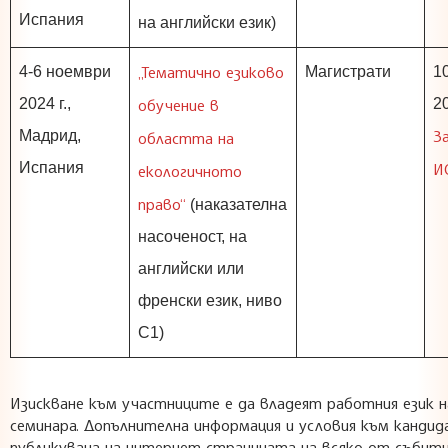
Испания
на английски език)
„Тематично езиково
4-6 ноември
Магистрати
1
2024 г.,
обучение в
20
З
Мадрид,
областта на
Испания
И
екологичното
право“
(наказателна
насоченост, на
английски или
френски език, ниво
C1)
Изискване към участниците е да владеят работния език н
семинара. Допълнителна информация и условия към канди
публикувана на интернет страницата на всяко от събити