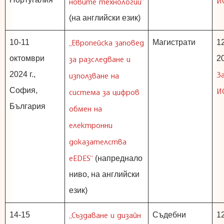
И
новите технологии”
(на английски език)
„Европейска заповед
10-11
Магистрати
1
октомври
за разследване и
20
З
2024 г.,
използване на
София,
И
система за цифров
България
обмен на
електронни
доказателства
еЕDES“
(напреднало
ниво, на английски
език)
„Създаване и дизайн
14-15
Съдебни
1