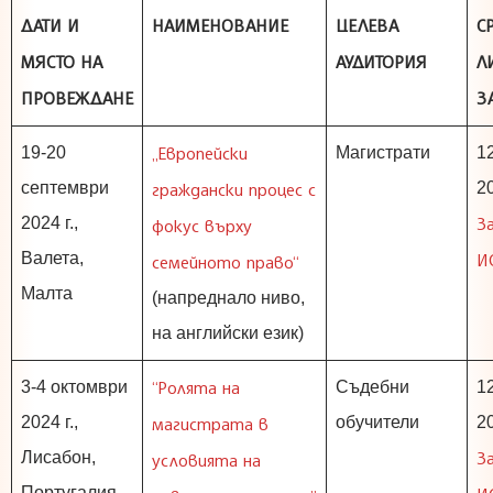
ДАТИ И
НАИМЕНОВАНИЕ
ЦЕЛЕВА
С
МЯСТО НА
АУДИТОРИЯ
Л
ПРОВЕЖДАНЕ
З
„Европейски
19-20
Магистрати
1
септември
граждански процес с
20
З
2024 г.,
фокус върху
Валета,
И
семейното право“
Малта
(напреднало ниво,
на английски език)
“Ролята на
3-4 октомври
Съдебни
1
2024 г.,
магистрата в
обучители
20
З
Лисабон,
условията на
Португалия