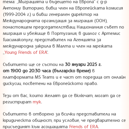
тема: „Миграцията и бъдещето на Европа“ с д-р
Антониу Виторино, бивш член на Европейската комисия
(1999-2004 г.) и бивш генерален директор на
Международната организация за миграция (ООН),
понастоящем председателстващ Националния съвет по
миграция и убежище в Португалия, в диалог с Артемис
Гиасимакопулу, представител на Агенцията за
международна закрила в Малта и член на мрежата
„
Young Friends of ERA
“.
Събитието ще се състои на
30 януари
202
5
г.
от 19:
0
0 до 20:
30
часа (българско време)
в
платформата MS Teams и е част от поредица от онлайн
дискусии, посветени на Европейското право.
Тези от вас, които желаят да се включат, могат да се
регистрират
тук
.
Събитието в отворено за всички представители на
юридическта общност, при условие, че предварително се
присъединят към асоциацията
Friends of ERA
.