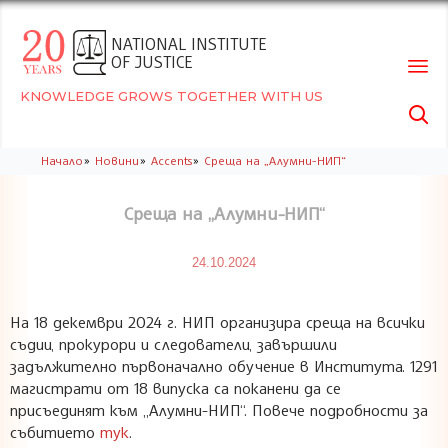
NATIONAL INSTITUTE
OF JUSTICE
KNOWLEDGE GROWS TOGETHER WITH US

Skip
»
»
»
Начало
Новини
Accents
Среща на „Алумни-НИП“
to
conte
Среща на „Алумни-НИП“
24.10.2024
На 18 декември 2024 г. НИП организира среща на всички
съдии, прокурори и следователи, завършили
задължително първоначално обучение в Института. 1291
магистрати от 18 випуска са поканени да се
присъединят към „Алумни-НИП“. Повече подробности за
събитието
тук
.