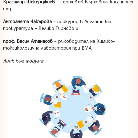
Красимир Шекерджиев
– съдия във Върховния касационен
съд
Антоанета Чакърова
– прокурор в Апелативна
прокуратура – Велико Търново и
проф. Васил Атанасов
– ръководител на Химико-
токсикологична лаборатория при ВМА,
Линк към форума: