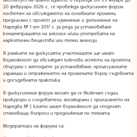
20 февруари 2026 г., се провежда дискусионен форум,
посветен на обсъждането на основните промени,
предлагани с проект за изменение и допълнение на
Наредба № 1 от 2017 г. за реда за установяване
концентрацията на алкохол и/или употребата на
наркотични вещества или техни аналози.
В рамките на дискусията участниците ще имат
възможност да обсъждат ключови аспекти на проекта,
свързани с методите за установяване, процесуалните
гаранции и отражението на промените върху съдебната
и досъдебната практика.
В дискусионния форум могат да се включат съдии,
прокурори и следователи, ангажирани с прилагането на
Наредба № 1, които имат възможност да споделят
становища, въпроси и предложения по темата.
Модератори на форума са: