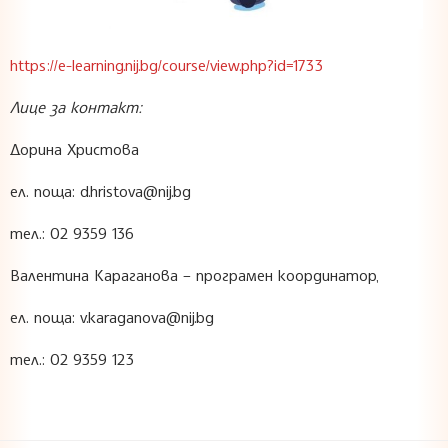
https://e-learning.nij.bg/course/view.php?id=1733
Лице за контакт:
Дорина Христова
ел. поща: d.hristova@nij.bg
тел.: 02 9359 136
Валентина Караганова – програмен координатор,
ел. поща: v.karaganova@nij.bg
тел.: 02 9359 123