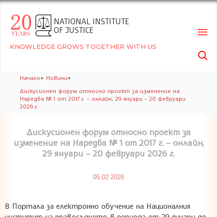
NATIONAL INSTITUTE
OF JUSTICE
KNOWLEDGE GROWS TOGETHER WITH US

Skip
»
»
Начало
Новини
to
Дискусионен форум относно проект за изменение на
conte
Наредба № 1 от 2017 г. – онлайн, 29 януари – 20 февруари
2026 г.
Дискусионен форум относно проект за
изменение на Наредба № 1 от 2017 г. – онлайн,
29 януари – 20 февруари 2026 г.
05.02.2026
В Портала за електронно обучение на Националния
институт на правосъдието, в периода от 29 януари до