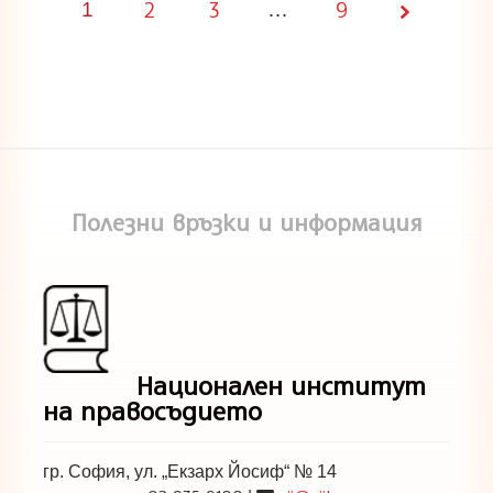
2
3
9
1
Page
…
1 of
9
Полезни връзки и информация
Национален институт
на правосъдието
гр. София, ул. „Екзарх Йосиф“ № 14