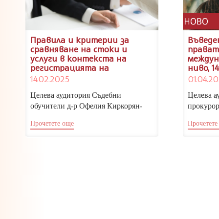
Правила и критерии за
Въведе
сравняване на стоки и
прават
услуги в контекста на
междун
регистрацията на
ниво, 14
търговски марки, 21.02.2025
14.02.2025
01.04.2
г.
Целева аудитория Съдебни
Целева а
обучители д-р Офелия Киркорян-
прокурор
Цонкова – командирован експерт от
обучител
Прочетете още
Прочетете
Патентното ведомство в Службата...
междунар
областта 