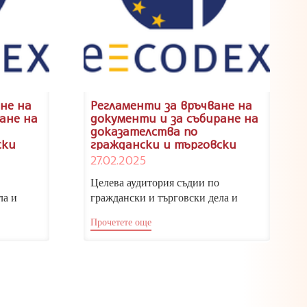
не на
Регламенти за връчване на
ане на
документи и за събиране на
доказателства по
ски
граждански и търговски
дела. Използване на
27.02.2025
децентрализираната
ма e-
информационна система e-
Целева аудитория съдии по
.
CODEX, 24 – 25.04.2025 г.
ла и
граждански и търговски дела и
ни
съдебни служители Съдебни
Прочетете още
..
обучители Весела Гълъбова...