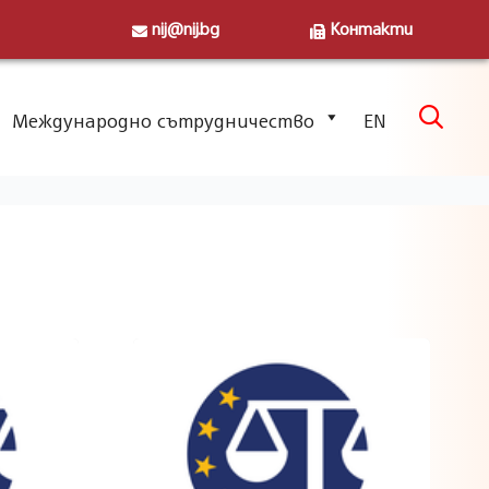
nij@nij.bg
Контакти
Skip

Международно сътрудничество
EN
to
content