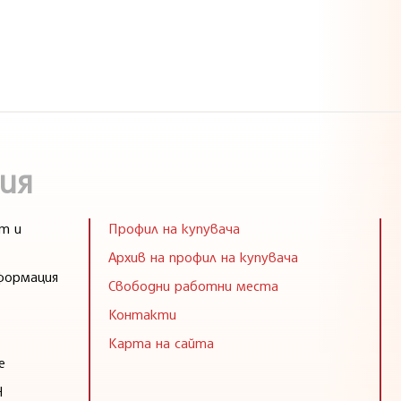
ия
т и
Профил на купувача
Архив на профил на купувача
формация
Свободни работни места
Контакти
Карта на сайта
е
Н