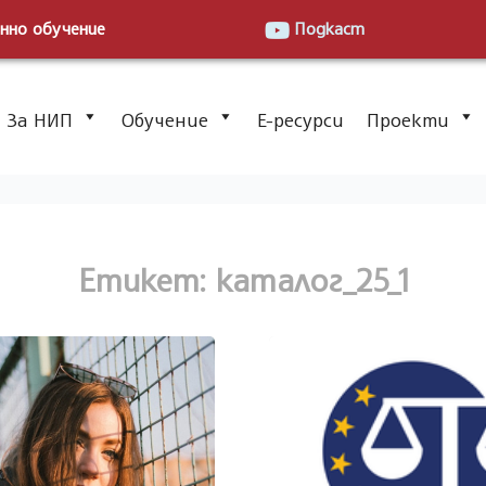
нно обучение
Подкаст
За НИП
Обучение
Е-ресурси
Проекти
Етикет: каталог_25_1