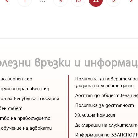
11 of
12
олезни връзки и информац
асационен съд
Политика за поверителнос
защита на личните данни
административен съд
Достъп до обществена ин
ра на Република България
Политика за достъпност
бен съвет
Жилищна комисия
тво на правосъдието
Декларации на служителит
 обучение на адвокати
Информация по ЗЗЛПСПОИ