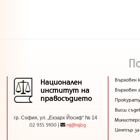
П
Върховен к
Национален
институт на
Върховен 
правосъдието
Прокурату
Висш съде
гр. София, ул. „Екзарх Йосиф“ № 14
Министерс
02 935 9100
nij@nij.bg
|
Център за