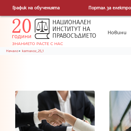
График на обученията
Портал за електро
НАЦИОНАЛЕН
ИНСТИТУТ НА
Новини
ПРАВОСЪДИЕТО
ЗНАНИЕТО РАСТЕ С НАС
»
Начало
каталог_25_1