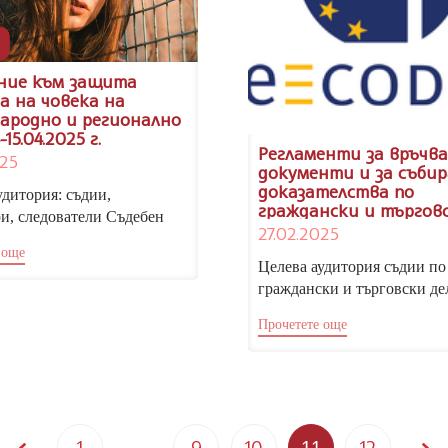
ние към защита
а на човека на
ародно и регионално
-15.04.2025 г.
Регламенти за връчва
025
документи и за събир
доказателства по
удитория: съдии,
граждански и търгов
и, следователи Съдебен
дела. Използване на
27.02.2025
: Татяна Бъчварова,
децентрализираната
 още
одно признат експерт в
информационна систе
Целева аудитория съдии по
на...
CODEX, 10 – 11.04.2025 г
граждански и търговски де
съдебни служители Съдеб
Прочетете още
обучители Весела Гълъбова.
1
…
9
Page
10
12
11