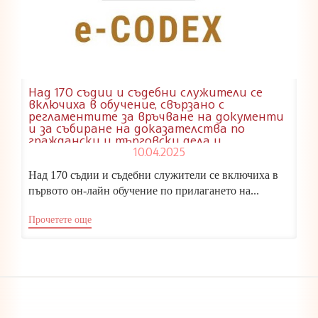
Над 170 съдии и съдебни служители се
включиха в обучение, свързано с
регламентите за връчване на документи
и за събиране на доказателства по
граждански и търговски дела и
използването на децентрализираната
10.04.2025
информационна система e-CODEX
Над 170 съдии и съдебни служители се включиха в
първото он-лайн обучение по прилагането на...
Прочетете още