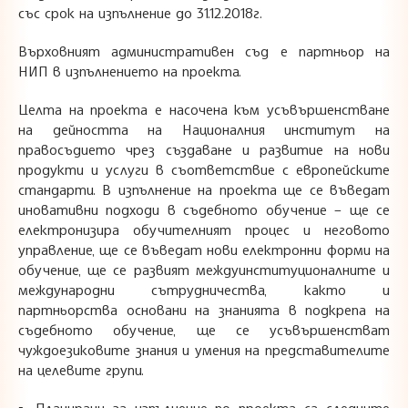
със срок на изпълнение до 31.12.2018г.
Върховният административен съд е партньор на
НИП в изпълнението на проекта.
Целта на проекта е насочена към усъвършенстване
на дейността на Националния институт на
правосъдието чрез създаване и развитие на нови
продукти и услуги в съответствие с европейските
стандарти. В изпълнение на проекта ще се въведат
иновативни подходи в съдебното обучение – ще се
електронизира обучителният процес и неговото
управление, ще се въведат нови електронни форми на
обучение, ще се развият междуинституционалните и
международни сътрудничества, както и
партньорства основани на знанията в подкрепа на
съдебното обучение, ще се усъвършенстват
чуждоезиковите знания и умения на представителите
на целевите групи.
▪ Планирани за изпълнение по проекта са следните