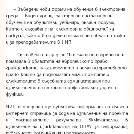
– Въведени нови форми на обучение в електронна
среда – видео-уроци, електронни дистанционни
обучения на обучители, уебинари, онлайн форуми,
както и създаване на “електронни общности” за
дискусия, както в отделни тематични области, така
и за преподавателите в НИП;
– Съставени и издадени 11 тематични наръчници и
помагала в областта на европейското право,
гражданското, наказателното и административното
право, които да подпомагат магистратите и
служителите в съдебната администрация при
изпълнението на техните професионални задачи и
функции.
НИП периодично ще публикува информация на своята
интернет страница за хода на изпълнение на проекта
и постигнатите резултати, включително в
изпълнение на изискванията на ОПДУ за информация,
публичност, комуникация и прозрачност.