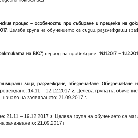
нския процес – особености при събиране и преценка на д
2017
, Целева група на обучението са съдии, разглеждащи гр
рактиката на ВКС”,
период на провеждане:
14.11.2017 – 11.12.20
тимирани лица, разглеждане, обезпечаване. Обезпечаване
г
провеждане: 14.11 – 12.12.2017
. Целева група на обучение
, начало на заявяването: 21.09.2017 г.
г
е: 21
.11 – 19.12.2017
. Целева група на обучението са магис
а заявяването: 21.09.2017 г.