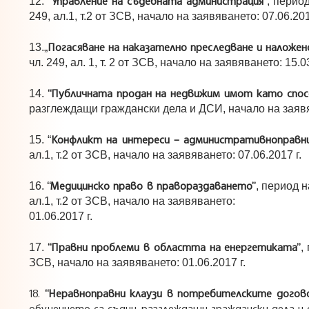
“Управление на съдебната администрация”
12.
, перио
249, ал.1, т.2 от ЗСВ, начало на заявяването: 07.06.201
Погасяване на наказателно преследване и наложен
13.„
чл. 249, ал. 1, т. 2 от ЗСВ, начало на заявяването: 15.03
“Публичната продан на недвижим имот като спосо
14.
разглеждащи граждански дела и ДСИ, начало на заявяв
Конфликт на интереси – административноправн
15. “
ал.1, т.2 от ЗСВ, начало на заявяването: 07.06.2017 г.
“Медицинско право в правораздаването”
16.
, период 
ал.1, т.2 от ЗСВ, начало на заявяването:
01.06.2017 г.
“Правни проблеми в областта на енергетиката”
17.
,
ЗСВ, начало на заявяването: 01.06.2017 г.
18.
“Неравноправни клаузи в потребителските догово
обучението са съдии, разглеждащи граждански дела и