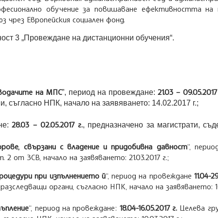
офесионално обучение за повишаване ефективността на 
юз чрез Европейския социален фонд.
ност 3 „Провеждане на дистанционни обучения“.
 водачите на МПС
21.03 – 09.05.2017
”, период на провеждане:
ни, съгласно НПК, начало на заявяването: 14.02.2017 г.;
28.03 – 02.05.2017 г.
не:
, предназначено за магистрати, съде
рове, свързани с владение и придобивна давност
“, пери
. 2 от ЗСВ, начало на заявяването: 21.03.2017 г.;
роцедури при изпълнението й
“, период на провеждане
11.04-2
и разследващи органи, съгласно НПК, начало на заявяването: 10.
ъпление
“, период на провеждане:
18.04-16.05.2017 г.
Целева гру