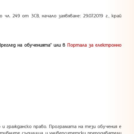
 чл. 249 от ЗСВ, начало заявяване: 29.07.2019 г., край
Преглед на обученията“ или в
Портала за електронно
и гражданско право. Програмата на тези обучения е
ативните съдилища, и университетски преподаватели