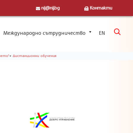
nij@nij.bg
Контакти
Skip

Международно сътрудничество
EN
to
content
»
ието"
Дистанционни обучения