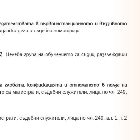
оказателствата в първоинстанционното и въззивното
аждански дела и съдебни помощници
17,
Целева група на обучението са съдии, разглеждащи
 на глобата, конфискацията и отнемането в полза на
то са магистрати, съдебни служители, лица по чл. 249,
трати, съдебни служители, лица по чл. 249, ал. 1, т. 2