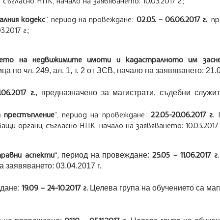
, съгласно НПК, начало на заявяването: 10.03.2017 г.;
алния кодекс
”, период на провеждане:
02.05. – 06.06.2017 г.
, п
.2017 г.;
нето на недвижимите имоти и кадастралното им засн
по чл. 249, ал. 1, т. 2 от ЗСВ, начало на заявяването: 21.03
.06.2017 г.
, предназначено за магистрати, съдебни служите
 престъпление
“, период на провеждане:
22.05-20.06.2017 г
.
ващи органи, съгласно НПК, начало на заявяването: 10.03.2017 г
равни аспекти
25.05 – 11.06.2017 г
“, период на провеждане:
а заявяването: 03.04.2017 г.
19.09 – 24-10.2017 г.
ждане:
Целева група на обучението са магис