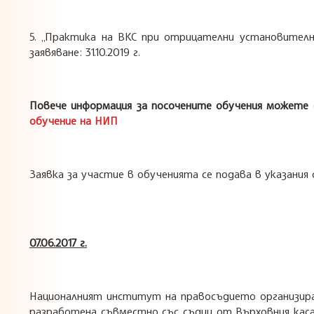
5. „Практика на ВКС при отрицателни установителни иск
заявяване: 31.10.2019 г.
Повече информация за посочените обучения можете д
обучение на НИП
Заявка за участие в обученията се подава в указания 
07.06.2017 г.
Националният институт на правосъдието организира
разработена съвместно със съдии от Върховния кас