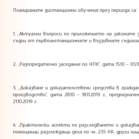
Планираните дистанционни обучения през периода са:
1. „Актуални въпроси по приложението на законите з
съдии от първоинстанционните и въззивните съдилища и 
2. „Разпоредително заседание по НПК“, дата 15.10 – 05.11.
3. „Доказване и доказателствени средства в гражд
производство“, дата 28.10 – 18.11.2019 г., предназнач
21.10.2019 г.
4. „Практически аспекти по разследването и доказване
помощници, разглеждащи дела по чл. 235 НК, други лица по