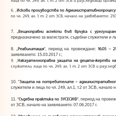
лица по чл. 249, ал. 1, т. 2 от ЗСВ и разследващи органи
6. „
Искови производства по Административнопроцесу
по чл. 249, ал. 1, т. 2 от ЗСВ, начало на заявяването: 21.03
Вещноправни аспекти във връзка с урегулира
7. „
предназначено за магистрати, съдебни служители и лица 
Реабилитация
16.05 – 21
8. „
“, период на провеждане:
заявяването: 15.03.2017 г.;
9. „
Наказателноправна защита на децата-жертви на
служители, лица по чл. 249, ал. 1, т. 2 от ЗСВ и разслед
Защита на потребителите – административноп
10. “
служители и лица по чл. 249, ал.1, т.2 от ЗСВ, начало н
Съдебна практика по ЗУСЕСИФ
11. “
“, период на прове
от ЗСВ, начало на заявяването: 07.06.2017 г.