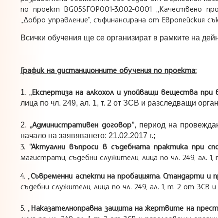
по проект BG05SFOP001-3.002-0001 „Качествено пр
„Добро управление”, съфинансирана от Европейския съ
Всички обучения ще се организират в рамките на дей
График на дистанционните обучения по проекта:
Експертиза на алкохол и упойващи вещества при
1. „
лица по чл. 249, ал. 1, т. 2 от ЗСВ и разследващи орга
Административен договор
2. „
”, период на провежда
начало на заявяването: 21.02.2017 г.;
3.
“Актуални въпроси в съдебната практика при спо
магистрати, съдебни служители, лица по чл. 249, ал. 1, т
4. „
Съвременни аспекти на пробацията. Стандарти и п
съдебни служители, лица по чл. 249, ал. 1, т. 2 от ЗСВ 
5. „
Наказателноправна защита на жертвите на прест