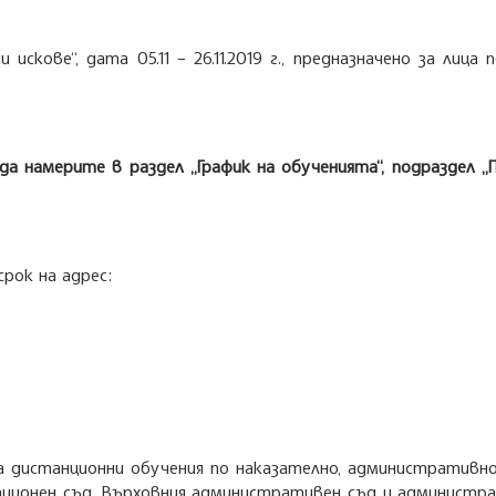
ове“, дата 05.11 – 26.11.2019 г., предназначено за лица по
а намерите в раздел „График на обученията“, подраздел „
срок на адрес:
 дистанционни обучения по наказателно, административно 
ационен съд, Върховния административен съд и администр