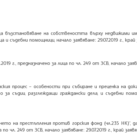
а възстановяване на собствеността върху недвижими имоти
съдебни помощници, начало заявяване: 29.07.2019 г., край за
2019 г., предназначено за лица по чл. 249 от ЗСВ, начало заявява
анския процес – особености при събиране и преценка на д
ено за съдии, разглеждащи граждански дела, и съдебни помощ
то на престъпления против горския фонд (чл.235 НК)“, дата
 чл. 249 от ЗСВ, начало заявяване: 29.07.2019 г., край заявява