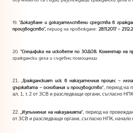
19.
“Доказване и доказателствени средства в гражда
производство”,
период на провеждане:
28
.11.2017 – 21.12.
20.
“Специфика на исковете по ЗОДОВ. Коментар на п
граждански дела и съдебни помощници
Гражданският иск в наказателния процес – леги
21. „
държавата – основания и производство
“, период на 
ал. 1, т. 2 от ЗСВ и разследващи органи, съгласно НПК
„
Изпълнение на наказанията
“
22.
, период на провеждан
от ЗСВ и разследващи органи, съгласно НПК, начало н