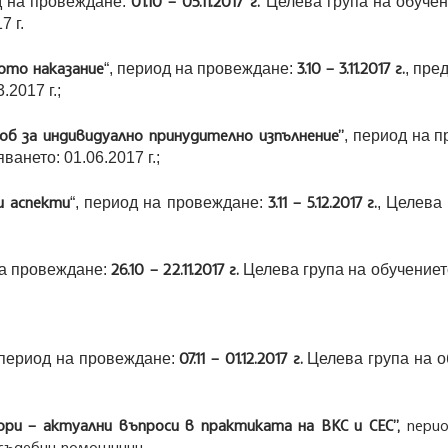
01.10 – 05.11.2017 г.
д на провеждане:
Целева група на обучен
7 г.
ото наказание
3.10 – 3.11.2017 г.
“, период на провеждане:
, пре
.2017 г.;
б за индивидуално принудително изпълнение”
, период на 
ането: 01.06.2017 г.;
и аспекти
3.11 – 5.12.2017
г.
“, период на провеждане:
, Целева 
26.10 – 22.11.2017 г.
на провеждане:
Целева група на обучението
07.11 – 01.12.2017 г.
 период на провеждане:
Целева група на об
ри – актуални въпроси в практиката на ВКС и СЕС”,
перио
 съдебни помощници