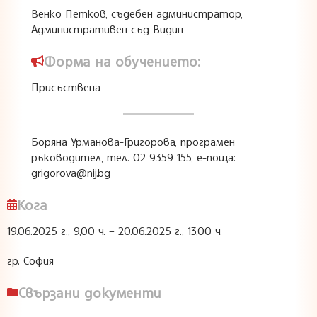
Венко Петков, съдебен администратор,
Административен съд Видин
Форма на обучението:
Присъствена
Боряна Урманова-Григорова, програмен
ръководител, тел. 02 9359 155, e-поща:
grigorova@nij.bg
Кога
19.06.2025 г., 9,00 ч. – 20.06.2025 г., 13,00 ч.
гр. София
Свързани документи