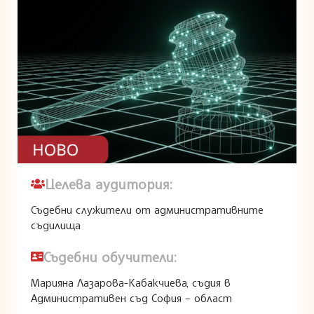
Целева аудитория:
Съдебни служители от административните
съдилища
Съдебни обучители:
Марияна Лазарова-Кабакчиева, съдия в
Административен съд София – област