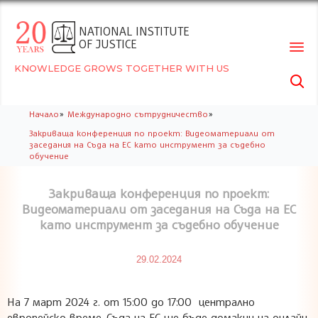
NATIONAL INSTITUTE
OF JUSTICE
KNOWLEDGE GROWS TOGETHER WITH US

Skip
»
»
Начало
Международно сътрудничество
to
Закриваща конференция по проект: Видеоматериали от
conte
заседания на Съда на ЕС като инструмент за съдебно
обучение
Закриваща конференция по проект:
Видеоматериали от заседания на Съда на ЕС
като инструмент за съдебно обучение
29.02.2024
На 7 март 2024 г. от 15:00 до 17:00 централно
европейско време, Съда на ЕС ще бъде домакин на онлайн