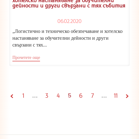
дейности и други свързани с тях събития
06.02.2020
„Логистично и техническо обезпечаване и хотелско
настаняване за обучителни дейности и други
свързани с тях...
Прочетете още
1
3
4
6
7
11
…
Page
5
…
5 of
11