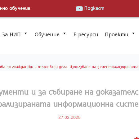
нно обучение
Подкаст
За НИП
Обучение
Е-ресурси
Проекти
а по граждански и търговски дела. Използване на децентрализираната ин
ументи и за събиране на доказател
рализираната информационна система 
27.02.2025