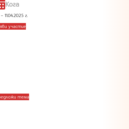
Кога
 – 11.04.2025 г.
яви участие
редложи тема