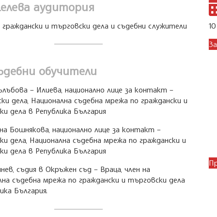
елева аудитория
о граждански и търговски дела и съдебни служители
10
За
ъдебни обучители
ълъбова – Илиева, национално лице за контакт –
ки дела, Национална съдебна мрежа по граждански и
ки дела в Република България
на Бошнякова, национално лице за контакт –
ки дела, Национална съдебна мрежа по граждански и
ки дела в Република България
П
нев, съдия в Окръжен съд – Враца, член на
лна съдебна мрежа по граждански и търговски дела
ика България.