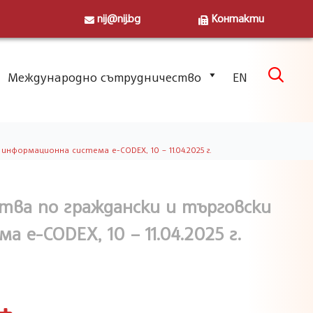
nij@nij.bg
Контакти
Skip

Международно сътрудничество
EN
to
content
формационна система e-CODEX, 10 – 11.04.2025 г.
ства по граждански и търговски
e-CODEX, 10 – 11.04.2025 г.