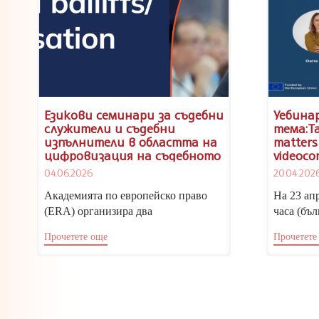
Езикови семинари за съдебни
Уебина
служители и съдебни
тема:Tak
изпълнители в областта на
matters
цифровизация на съдебното
videoco
сътрудничество по
2026 г.,
04.06.2026
20.04.202
граждански и наказателна
дела в ЕС – Мадрид (23-25
Академията по европейско право
На 23 апр
септември 2026 г.) и Брюксел
(ERA) организира два
часа (бъл
(6-8 октомври 2026 г.)
международни езикови семинара в
платформа
Прочетете още
Прочетете
рамките на проекта „Обучение...