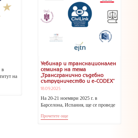
Уебинар и транснационален
семинар на тема
ждански
 в
„Трансгранично съдебно
 2026 г.
титут на
сътрудничество и e-CODEX“
18.09.2025
На 20-21 ноември 2025 г. в
Барселона, Испания, ще се проведе
транснационален семинар на тема...
Прочетете още