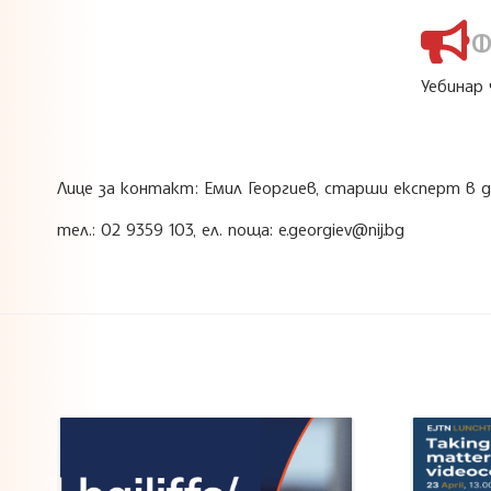
Ф
Уебинар
Лице за контакт: Емил Георгиев, старши експерт в 
тел.: 02 9359 103, ел. поща: e.georgiev@nij.bg