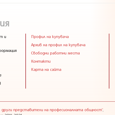
ия
т и
Профил на купувача
Архив на профил на купувача
формация
Свободни работни места
Контакти
Карта на сайта
е
Н
 и други представители на професионалната общност“
,