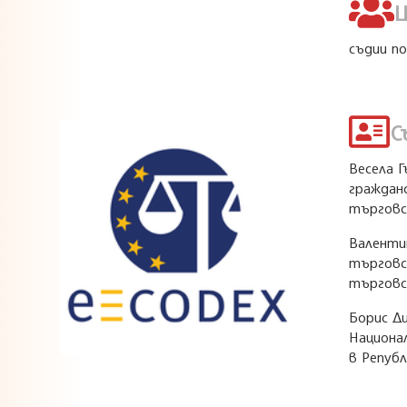
Ц
съдии п
С
Весела Г
гражданс
търговс
Валенти
търговс
търговс
Борис Ди
Национа
в Републ