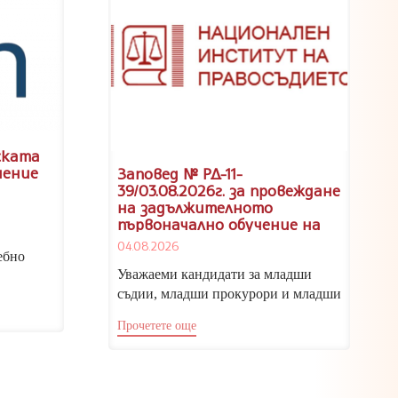
ската
чение
Заповед № РД-11-
39/03.08.2026г. за провеждане
на задължителното
първоначално обучение на
кандидатите за младши
04.08.2026
съдии, младши прокурори и
ебно
младши следователи, випуск
Уважаеми кандидати за младши
2026/2027 г.
съдии, младши прокурори и младши
следователи, Тържественото
на за
Прочетете още
откриване на учебната година...