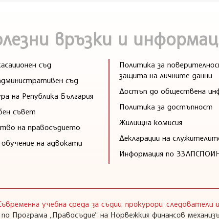
олезни връзки и информац
асационен съд
Политика за поверителнос
защита на личните данни
административен съд
Достъп до обществена ин
ра на Република България
Политика за достъпност
бен съвет
Жилищна комисия
тво на правосъдието
Декларации на служителит
 обучение на адвокати
Информация по ЗЗЛПСПОИ
Съвременна учебна среда за съдии, прокурори, следователи
 по Програма „Правосъдие“ на Норвежкия финансов механизъ