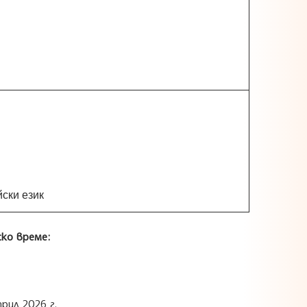
ски език
ско време:
рил 2026 г.