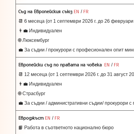
Съд на Европейския съюз
EN
FR
/
📆 6 месеца (от 1 септември 2026 г. до 26 февруари 2
👨‍💼 Индивидуален
🌐 Люксембург
💼 За съдии / прокурори с професионален опит ми
Европейски съд по правата на човека
EN
FR
/
📆 12 месеца (от 1 септември 2026 г. до 31 август 202
👨‍💼 Индивидуален
🌐 Страсбург
💼 За съдии / административни съдии/ прокурори 
Евроджъст
EN
FR
/
📙 Работа в съответното национално бюро