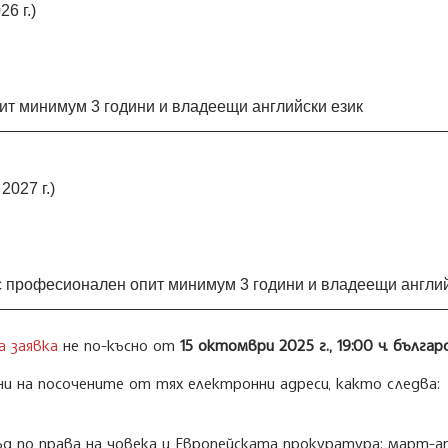
6 г.)
пит минимум 3 години и владеещи английски език
2027 г.)
 с професионален опит минимум 3 години и владеещи англий
а заявка
не по-късно от
15 октомври 2025 г., 19:00 ч. българ
 на посочените от тях електронни адреси, както следва:
съд по права на човека и Европейската прокуратура:
март-ап