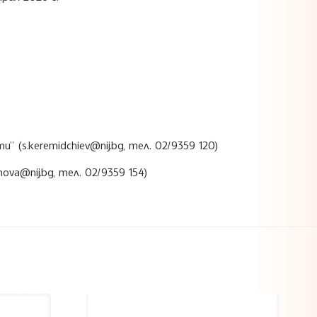
s.keremidchiev@nij.bg, тел. 02/9359 120)
va@nij.bg, тел. 02/9359 154)