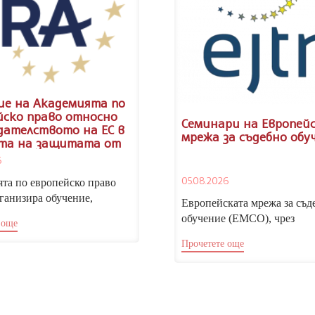
ие на Академията по
йско право относно
Семинари на Европей
дателството на ЕС в
мрежа за съдебно обу
та на защитата от
минация
6
05.08.2026
та по европейско право
ганизира обучение,
Европейската мрежа за съд
о на законодателството на
обучение (ЕМСО), чрез
 още
кия съюз в областта...
Националния институт на
Прочетете още
правосъдието, отправя пока
участие...