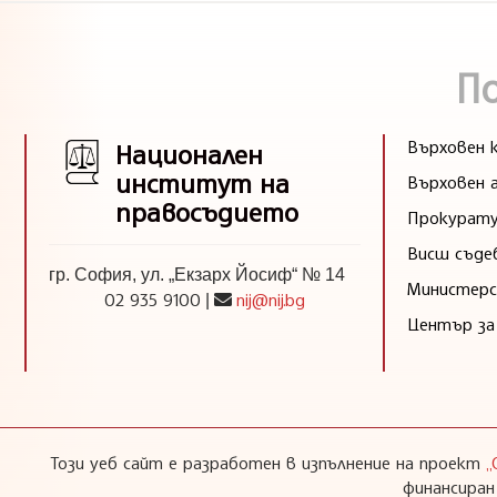
П
Върховен к
Национален
институт на
Върховен 
правосъдието
Прокурату
Висш съде
гр. София, ул. „Екзарх Йосиф“ № 14
Министерс
02 935 9100
nij@nij.bg
|
Център за
Този уеб сайт е разработен в изпълнение на проект
„
финансиран