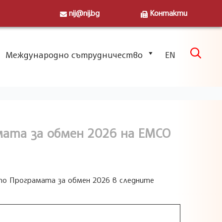
nij@nij.bg
Контакти
Skip

Международно сътрудничество
EN
to
content
мата за обмен 2026 на ЕМСО
по Програмата за обмен 2026 в следните