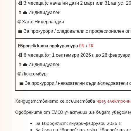
📆 3 месеца (с начални дати 2 март или 31 август 202
👨‍💼 Индивидуален
🌐 Хага, Нидерландия
💼 За прокурори / следователи с професионален о
Европейската прокуратура
EN
FR
/
📆 6 месеца (от 1 септември 2026 г. до 26 февруари 
👨‍💼 Индивидуален
🌐 Люксембург
💼 За прокурори / наказателни съдии/следователи
Кандидатстването се осъществява
чрез електронн
Одобрените от ЕМСО участници ще бъдат уведомени
За Евроджъст: януари-февруари 2026 г.
За Съда на Европейския съюз, Европейския 