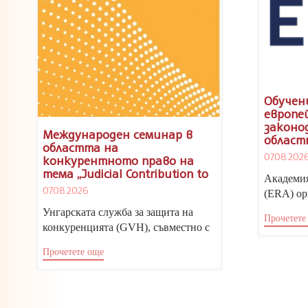
Обучен
европе
законо
Международен семинар в
област
областта на
дискри
07.08.202
конкурентното право на
тема „Judicial Contribution to
Академия
Effective Deterrence and
07.08.2026
(ERA) ор
Proportionate Sanctioning”,
посветен
Будапеща, 19 и 20 ноември
Унгарската служба за защита на
Прочетете
2026 г.
Европейс
конкуренцията (GVH), съвместно с
Регионалния център за конкуренция
Прочетете още
(RCC) в...