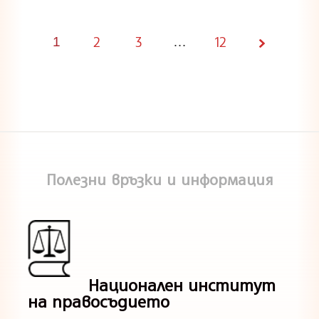
2
3
12
1
Page
…
1 of
12
Полезни връзки и информация
Национален институт
на правосъдието