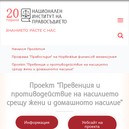
НАЦИОНАЛЕН
ИНСТИТУТ НА
ПРАВОСЪДИЕТО
ЗНАНИЕТО РАСТЕ С НАС

Skip
»
»
Начало
Проекти
to
»
Програма "Правосъдие" на Норвежкия финансов механизъм
conte
Проект "Превенция и противодействие на насилието
срещу жени и домашното насилие"
Проект “Превенция и
противодействие на насилието
срещу жени и домашното насилие”
Информация
Уебсайт на
проекта