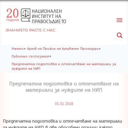
НАЦИОНАЛЕН
ИНСТИТУТ НА
ПРАВОСЪДИЕТО
ЗНАНИЕТО РАСТЕ С НАС

Skip
»
»
»
Начало
Архив на Профил на купувача
Процедури
to
»
Публично състезание
conte
Предпечатна подготовка и отпечатване на материали за
нуждите на НИП
Предпечатна подготовка и отпечатване на
материали за нуждите на НИП
01.01.2018
Предпечатна подготовка и отпечатване на материали
за нуждите на НИП в две обособени позиции, както