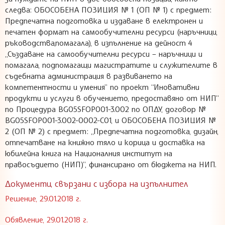
следва: ОБОСОБЕНА ПОЗИЦИЯ № 1 (ОП № 1) с предмет:
Предпечатна подготовка и издаване в електронен и
печатен формат на самообучителни ресурси (наръчници,
ръководства,помагала), в изпълнение на дейност 4
„Създаване на самообучителни ресурси – наръчници и
помагала, подпомагащи магистратите и служителите в
съдебната администрация в развиването на
компетентности и умения” по проект “Иновативни
продукти и услуги в обучението, предоставяно от НИП”
по Процедура BG05SFOP001-3.002 по ОПДУ, договор №
BG05SFOP001-3.002-0002-C01, и ОБОСОБЕНА ПОЗИЦИЯ №
2 (ОП № 2) с предмет: „Предпечатна подготовка, дизайн,
отпечатване на книжно тяло и корица и доставка на
юбилейна книга на Националния институт на
правосъдието (НИП)”, финансирано от бюджета на НИП.
Документи, свързани с избора на изпълнител
Решение, 29.01.2018 г.
Обявление, 29.01.2018 г.